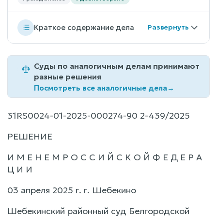
Краткое содержание дела
Суды по аналогичным делам принимают
разные решения
Посмотреть все аналогичные дела
→
31RS0024-01-2025-000274-90 2-439/2025
РЕШЕНИЕ
И М Е Н Е М Р О С С И Й С К О Й Ф Е Д Е Р А
Ц И И
03 апреля 2025 г. г. Шебекино
Шебекинский районный суд Белгородской