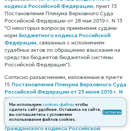
кодекса Российской Федерации
, пункт 13
Постановления Пленума Верховного Суда
Российской Федерации от 28 мая 2019 г. N 13
"О некоторых вопросах применения судами
норм
Бюджетного кодекса Российской
Федерации
, связанных с исполнением
судебных актов по обращению взыскания на
средства бюджетов бюджетной системы
Российской Федерации").
Согласно разъяснениям, изложенным в пункте
15
Постановления Пленума Верховного Суда
Российской Федерации от 23 июня 2015 г. N
25
"О применении судами некоторых
Мы используем
cookies-файлы
чтобы
положений раздела I части первой
сделать сайт удобнее. Оставаясь на сайте,
Согласен
Гражданского кодекса Российской
вы соглашаетесь с условиями
использования файлов cооkies.
Федерации
", в соответствии со
статьей 16
Гражданского кодекса Российской