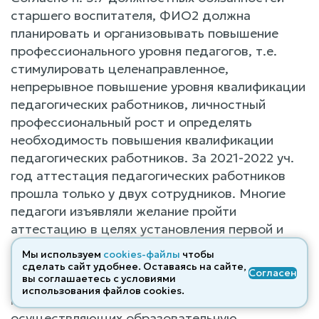
старшего воспитателя, ФИО2 должна
планировать и организовывать повышение
профессионального уровня педагогов, т.е.
стимулировать целенаправленное,
непрерывное повышение уровня квалификации
педагогических работников, личностный
профессиональный рост и определять
необходимость повышения квалификации
педагогических работников. За 2021-2022 уч.
год аттестация педагогических работников
прошла только у двух сотрудников. Многие
педагоги изъявляли желание пройти
аттестацию в целях установления первой и
высшей квалификационной категории по
Мы используем
cookies-файлы
чтобы
занимаемым должностям, согласно п.24 и п.30
сделать сайт удобнее. Оставаясь на сайте,
Согласен
вы соглашаетесь с условиями
«Порядка проведения аттестации
использования файлов cооkies.
педагогических работников организаций,
осуществляющих образовательную