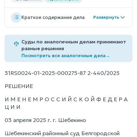
Краткое содержание дела
Суды по аналогичным делам принимают
разные решения
Посмотреть все аналогичные дела
→
31RS0024-01-2025-000275-87 2-440/2025
РЕШЕНИЕ
И М Е Н Е М Р О С С И Й С К О Й Ф Е Д Е Р А
Ц И И
03 апреля 2025 г. г. Шебекино
Шебекинский районный суд Белгородской