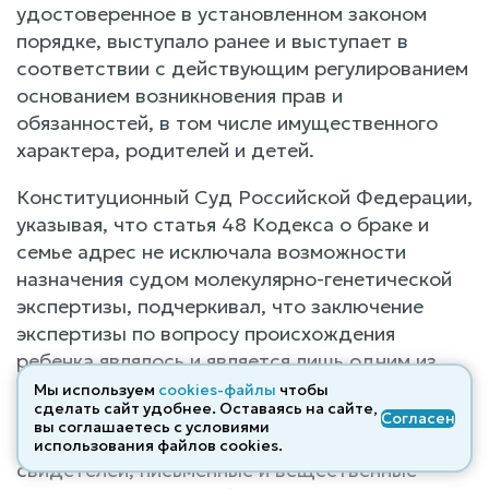
удостоверенное в установленном законом
порядке, выступало ранее и выступает в
соответствии с действующим регулированием
основанием возникновения прав и
обязанностей, в том числе имущественного
характера, родителей и детей.
Конституционный Суд Российской Федерации,
указывая, что статья 48 Кодекса о браке и
семье адрес не исключала возможности
назначения судом молекулярно-генетической
экспертизы, подчеркивал, что заключение
экспертизы по вопросу происхождения
ребенка являлось и является лишь одним из
доказательств, которое суд оценивает в
Мы используем
cookies-файлы
чтобы
сделать сайт удобнее. Оставаясь на сайте,
совокупности с другими имеющимися в деле
Согласен
вы соглашаетесь с условиями
доказательствами (такими как показания
использования файлов cооkies.
свидетелей, письменные и вещественные