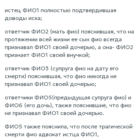
истец ФИО1 полностью подтвердившая
доводы иска;
ответчик ФИО2 (мать фио) пояснившая, что на
протяжении всей жизни ее сын фио всегда
признавал ФИО1 своей дочерью, а она- ФИО2
признает ФИО1 своей внучкой;
ответчик ФИО3 (супруга фио на дату его
смерти) пояснившая, что фио никогда не
признавал ФИО1 своей дочерью;
ответчики ФИО5(предыдущая супруга фио) и
ФИО6 (его дочь), также пояснившие, что фио
не признавал ФИО1 своей дочерью.
ФИО5 также пояснила, что после трагической
смерти фио адвокат истца ФИО1,