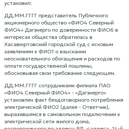
установил:
ДД.ММ.ГГГГ представитель Публичного
акционерного общество «ФИО4 Северный
ФИО4» Дагэнерго по доверенности ФИО6 в
интересах общества обратилась в
Хасавюртовский городской суд с исковым
заявлением к ФИО1 о взыскании
неосновательного обогащения и расходов по
оплате государственной пошлины,
обосновывая свои требование следующем.
ДД.ММ.ГГГГ сотрудниками филиала ПАО
«ФИО4 Северный ФИО4» - «Дагэнерго»
установлен факт бездоговорного потребления
электрической ФИО2 (далее - Ответчик),
выразившемся в самовольном подключении к
электрической сети жилого дома,
расположенного по адресу: РД, <адрес>, 14-й