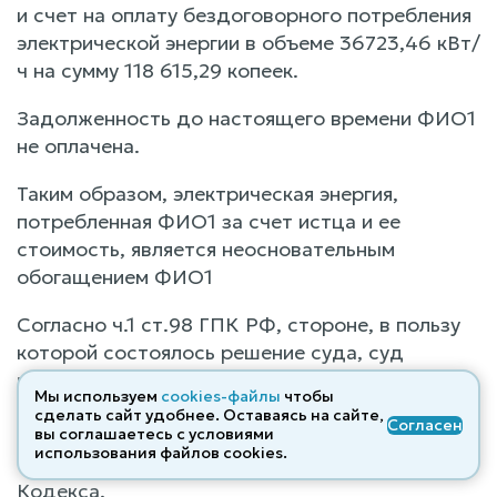
и счет на оплату бездоговорного потребления
электрической энергии в объеме 36723,46 кВт/
ч на сумму 118 615,29 копеек.
Задолженность до настоящего времени ФИО1
не оплачена.
Таким образом, электрическая энергия,
потребленная ФИО1 за счет истца и ее
стоимость, является неосновательным
обогащением ФИО1
Согласно ч.1 ст.98 ГПК РФ, стороне, в пользу
которой состоялось решение суда, суд
присуждает возместить с другой стороны все
Мы используем
cookies-файлы
чтобы
понесенные по делу судебные расходы, за
сделать сайт удобнее. Оставаясь на сайте,
Согласен
исключением случаев, предусмотренных
вы соглашаетесь с условиями
использования файлов cооkies.
частью второй статьи 96 настоящего
Кодекса.