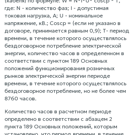
(кабеля) по формуле: W = N*I*U* coscp * Т,
где: N - количество фаз; I - допустимая
токовая нагрузка, А; U - номинальное
напряжение, кВ.; Coscp = (если не указано в
договоре, принимается равным 0,9); Т- период
времени, в течение которого осуществлялось
бездоговорное потребление электрической
энергии, количество часов в определенном в
соответствии с пунктом 189 Основных
положений функционирования розничных
рынков электрической энергии периоде
времени, в течение которого осуществлялось
бездоговорное потребление, но не более чем
8760 часов.
Количество часов в расчетном периоде
определено в соответствии с абзацем 2
пункта 189 Основных положений, которым
установлено, что период времени, в течение