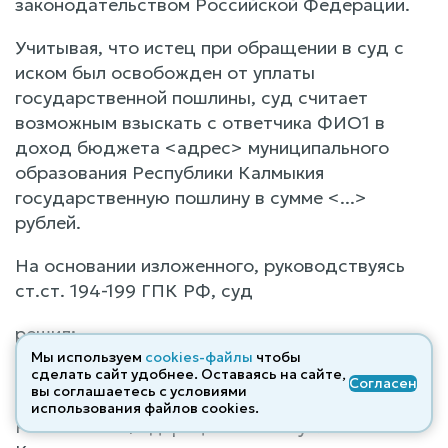
законодательством Российской Федерации.
Учитывая, что истец при обращении в суд с
иском был освобожден от уплаты
государственной пошлины, суд считает
возможным взыскать с ответчика ФИО1 в
доход бюджета <адрес> муниципального
образования Республики Калмыкия
государственную пошлину в сумме <...>
рублей.
На основании изложенного, руководствуясь
ст.ст. 194-199 ГПК РФ, суд
решил:
Мы используем
cookies-файлы
чтобы
Исковые требования Отделения Фонда
сделать сайт удобнее. Оставаясь на сайте,
Согласен
вы соглашаетесь с условиями
пенсионного и социального страхования
использования файлов cооkies.
Российской Федерации по Республике