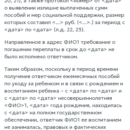
20, 21), а также протокол <номер> от <дата>
о выявлении излишне выплаченных сумм
пособий и мер социальной поддержки, размер
которых составил <...> руб. (<...>.) за период с
<дата> по <дата> (л.д. 22, 23).
Направленное в адрес ФИО1 требование о
погашении переплаты в срок до <дата> не
было исполнено ответчиком.
Таким образом, поскольку в период времени
получения ответчиком ежемесячных пособий
по уходу за ребенком и в связи с рождением и
воспитанием ребенка – с <дата> по <дата> и
с <дата> по <дата> несовершеннолетняя
<ФИО>1, <дата> года рождения, находилась
с <дата> на полном государственном
обеспечении, ответчик ФИО1 ее воспитанием
не занималась, правовых и фактических