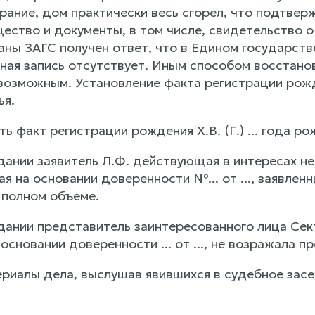
ание, дом практически весь сгорел, что подтверж
ество и документы, в том числе, свидетельство о 
аны ЗАГС получен ответ, что в Едином государств
нная запись отсутствует. Иным способом восстано
возможным. Установление факта регистрации рожд
ья.
ь факт регистрации рождения Х.В. (Г.) ... года ро
дании заявитель Л.Ф. действующая в интересах не
я на основании доверенности №... от ..., заявле
 полном объеме.
ании представитель заинтересованного лица Сектор
сновании доверенности ... от ..., не возражала 
риалы дела, выслушав явившихся в судебное зас