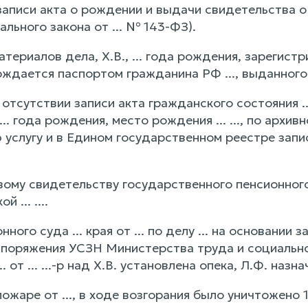
записи акта о рождении и выдачи свидетельства о
ального закона от ... № 143-ФЗ).
териалов дела, Х.В., ... года рождения, зарегистрир
верждается паспортом гражданина РФ ..., выданного ..
отсутствии записи акта гражданского состояния ...
 ... года рождения, место рождения ... ..., по ар
 услугу и в Едином государственном реестре запи
ому свидетельству государственного пенсионного с
 ... ....
нного суда ... края от ... по делу ... на основании
поряжения УСЗН Министерства труда и социального
. от ... ...-р над Х.В. установлена опека, Л.Ф. назн
пожаре от ..., в ходе возгорания было уничтожено 