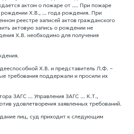
дается актом о пожаре от .... При пожаре
рождении Х.В., ... года рождения. При
енном реестре записей актов гражданского
вить актовую запись о рождении не
ения Х.В. необходимо для получения
ждения.
дееспособной Х.В. и представитель Л.Ф. –
нные требования поддержали и просили их
а ЗАГС ... Управления ЗАГС ... К.Т.,
против удовлетворения заявленных требований.
едание лиц, суд приходит к следующим