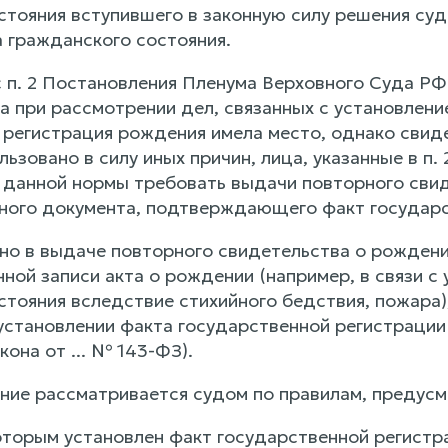
стояния вступившего в законную силу решения суд
а гражданского состояния.
 п. 2 Постановления Пленума Верховного Суда РФ о
а при рассмотрении дел, связанных с установлени
 регистрация рождения имела место, однако свид
ьзовано в силу иных причин, лица, указанные в п.
 1 данной нормы требовать выдачи повторного сви
ного документа, подтверждающего факт государс
ано в выдаче повторного свидетельства о рождени
ной записи акта о рождении (например, в связи с
стояния вследствие стихийного бедствия, пожара)
установлении факта государственной регистрации ро
она от ... № 143-ФЗ).
ение рассматривается судом по правилам, предус
оторым установлен факт государственной регистр