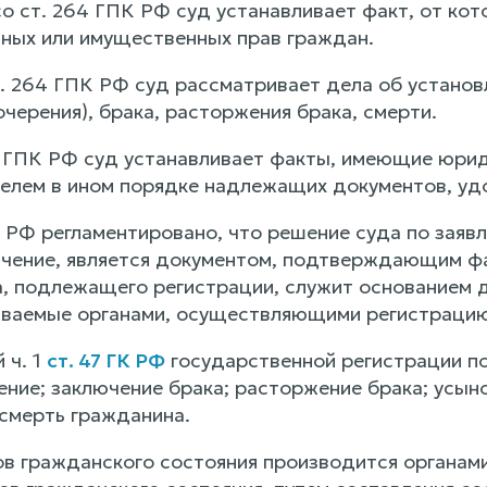
о ст. 264 ГПК РФ суд устанавливает факт, от кот
ных или имущественных прав граждан.
 ст. 264 ГПК РФ суд рассматривает дела об устано
черения), брака, расторжения брака, смерти.
5 ГПК РФ суд устанавливает факты, имеющие юрид
телем в ином порядке надлежащих документов, у
 РФ регламентировано, что решение суда по заяв
чение, является документом, подтверждающим фа
, подлежащего регистрации, служит основанием дл
аваемые органами, осуществляющими регистрацию
 ч. 1
ст. 47 ГК РФ
государственной регистрации п
ение; заключение брака; расторжение брака; усын
 смерть гражданина.
ов гражданского состояния производится органа