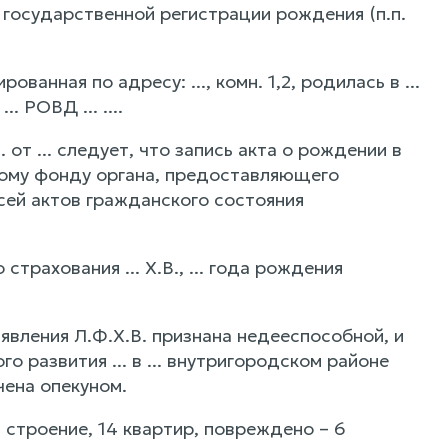
 государственной регистрации рождения (п.п.
ованная по адресу: ..., комн. 1,2, родилась в ...
. РОВД ... ....
 от ... следует, что запись акта о рождении в
хивному фонду органа, предоставляющего
сей актов гражданского состояния
трахования ... Х.В., ... года рождения
 заявления Л.Ф.Х.В. признана недееспособной, и
 развития ... в ... внутригородском районе
ачена опекуном.
1 строение, 14 квартир, повреждено – 6