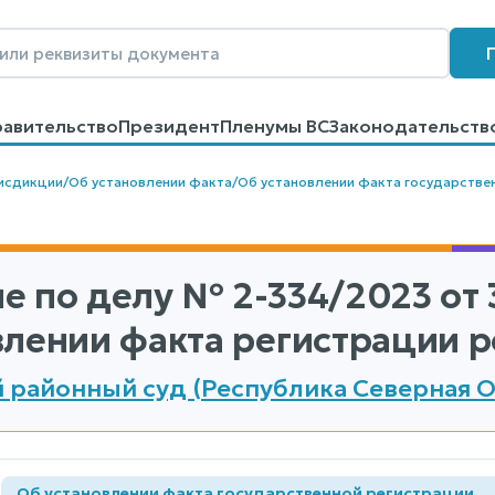
равительство
Президент
Пленумы ВС
Законодательств
говоров
Контакты
Помощь
Поиск
исдикции
/
Об установлении факта
/
Об установлении факта государстве
е по делу
№ 2-334/2023
от 
влении факта регистрации 
 районный суд (Республика Северная О
Об установлении факта государственной регистрации