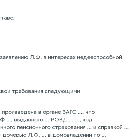
таве:
заявлению Л.Ф. в интересах недееспособной
 свои требования следующими
а произведена в органе ЗАГС ..., что
., выданного ... РОВД ... ..., код
ого пенсионного страхования ... и справкой ...
– дочерью Л.Ф. ... в домовладении по ...