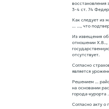
восстановления 
3-4 ст. 74 Федер
Как следует из ма
... ..., что подт
Из извещения об 
отношении Х.В..,
государственную
отсутствует.
Согласно страхов
является уроженкой
Решением ... райо
на основании рас
города-курорта ..
Согласно акту о 