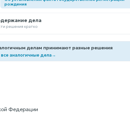
а
рождения
одержание дела
сти решения кратко
алогичным делам принимают разные решения
 все аналогичные дела
→
кой Федерации