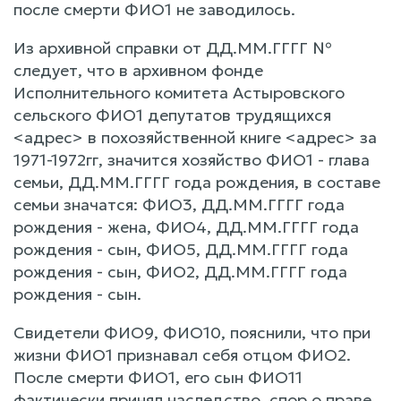
после смерти ФИО1 не заводилось.
Из архивной справки от ДД.ММ.ГГГГ №
следует, что в архивном фонде
Исполнительного комитета Астыровского
сельского ФИО1 депутатов трудящихся
<адрес> в похозяйственной книге <адрес> за
1971-1972гг, значится хозяйство ФИО1 - глава
семьи, ДД.ММ.ГГГГ года рождения, в составе
семьи значатся: ФИО3, ДД.ММ.ГГГГ года
рождения - жена, ФИО4, ДД.ММ.ГГГГ года
рождения - сын, ФИО5, ДД.ММ.ГГГГ года
рождения - сын, ФИО2, ДД.ММ.ГГГГ года
рождения - сын.
Свидетели ФИО9, ФИО10, пояснили, что при
жизни ФИО1 признавал себя отцом ФИО2.
После смерти ФИО1, его сын ФИО11
фактически принял наследство, спор о праве