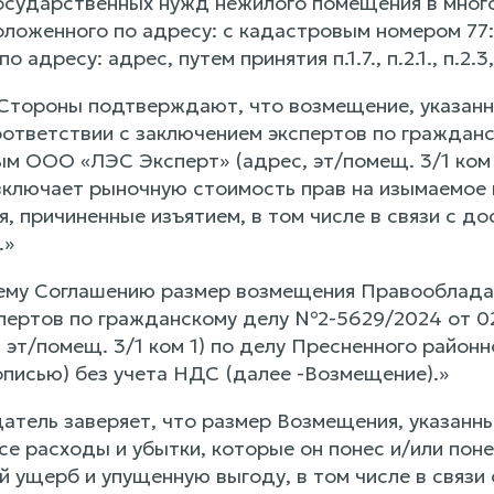
государственных нужд нежилого помещения в мног
оложенного по адресу: с кадастровым номером 77:
о адресу: адрес, путем принятия п.1.7., п.2.1., п.
 Стороны подтверждают, что возмещение, указанн
оответствии с заключением экспертов по граждан
ым ООО «ЛЭС Эксперт» (адрес, эт/помещ. 3/1 ком 
ключает рыночную стоимость прав на изымаемое 
, причиненные изъятием, в том числе в связи с 
.»
щему Соглашению размер возмещения Правооблада
пертов по гражданскому делу №2-5629/2024 от 
, эт/помещ. 3/1 ком 1) по делу Пресненного район
описью) без учета НДС (далее -Возмещение).»
атель заверяет, что размер Возмещения, указанны
е расходы и убытки, которые он понес и/или поне
й ущерб и упущенную выгоду, в том числе в связ