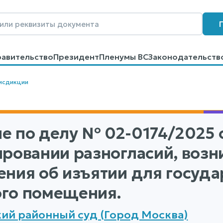
равительство
Президент
Пленумы ВС
Законодательств
говоров
Контакты
Помощь
Поиск
исдикции
е по делу
№ 02-0174/2025
о
ировании разногласий, воз
ения об изъятии для госуд
го помещения.
ий районный суд (Город Москва)