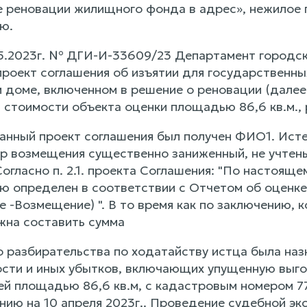
 реновации жилищного фонда в адрес», нежилое
ю.
5.2023г. № ДГИ-И-33609/23 Департамент городс
проект соглашения об изъятии для государственн
 доме, включенном в решение о реновации (далее 
 стоимости объекта оценки площадью 86,6 кв.м., 
азанный проект соглашения был получен ФИО1. Ист
р возмещения существенно заниженный, не учтены
Согласно п. 2.1. проекта Соглашения: "По настоя
 определен в соответствии с Отчетом об оценке 
 -Возмещение) ". В то время как по заключению, 
на составить сумма
о разбирательства по ходатайству истца была наз
сти и иных убытков, включающих упущенную выго
й площадью 86,6 кв.м, с кадастровым номером 77
янию на 10 апреля 2023г.. Проведение судебной э