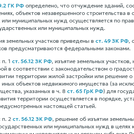
9.2 ГК РФ
определено, что отчуждение зданий, со
ниях, объектов незавершенного строительства в с
 или муниципальных нужд осуществляется по прав
сударственных или муниципальных нужд.
ия земельных участков приведены в
ст. 49 ЗК РФ
, 
ков предусматриваются федеральными законами.
 п. 1
ст. 56.12 ЗК РФ
, изъятие земельных участков,
ой в соответствии с законодательством о градос
витии территории жилой застройки или решение о
) иных объектов недвижимого имущества (за исклю
щества, указанных в ч. 8
ст. 65 ГрК РФ
) для госу
звития территории осуществляется в порядке, уст
редусмотренных настоящей статьей.
 п. 2
ст. 56.12 ЗК РФ
, решение об изъятии земельн
осударственных или муниципальных нужд в целях 
лномоченным исполнительным органом субъекта Ро