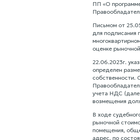
ПП «О программе
Правообладател
Письмом от 25.0
для подписания 
многоквартирном
оценке рыночной
22.06.2023г. ук
определен разме
собственности. 
Правообладателю
учета НДС (далее
возмещения долж
В ходе судебног
рыночной стоимо
помещения, обще
адрес, по состо