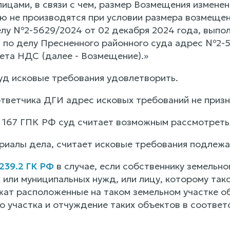
лицами, в связи с чем, размер Возмещения измен
 не производятся при условии размера возмещени
лу №2-5629/2024 от 02 декабря 2024 года, выпо
1) по делу Пресненного районного суда адрес №2-
чета НДС (далее - Возмещение).»
уд исковые требования удовлетворить.
ветчика ДГИ адрес исковых требований не признал
. 167 ГПК РФ суд считает возможным рассмотреть
ериалы дела, считает исковые требования подле
 239.2 ГК РФ
в случае, если собственнику земельн
 или муниципальных нужд, или лицу, которому так
жат расположенные на таком земельном участке о
го участка и отчуждение таких объектов в соотве