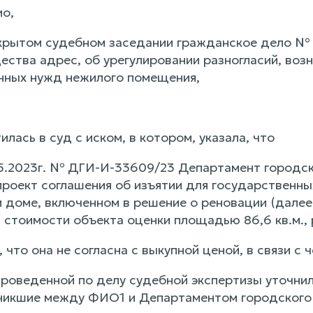
ио,
крытом судебном заседании гражданское дело № 
ества адрес, об урегулировании разногласий, воз
нных нужд нежилого помещения,
лась в суд с иском, в котором, указала, что
5.2023г. № ДГИ-И-33609/23 Департамент городс
проект соглашения об изъятии для государственн
 доме, включенном в решение о реновации (далее 
 стоимости объекта оценки площадью 86,6 кв.м., 
 что она не согласна с выкупной ценой, в связи с 
проведенной по делу судебной экспертизы уточнил
зникшие между ФИО1 и Департаментом городского