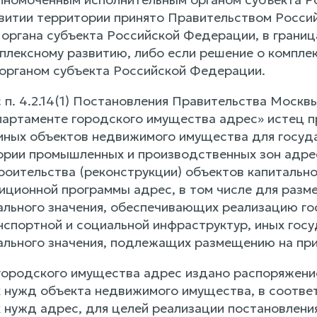
витии территории принято Правительством Росси
 органа субъекта Российской Федерации, в границ
лексному развитию, либо если решение о компле
органом субъекта Российской Федерации.
с п. 4.2.14(1) Постановления Правительства Моск
артаменте городского имущества адрес» истец п
) иных объектов недвижимого имущества для госуд
ории промышленных и производственных зон адре
роительства (реконструкции) объектов капитально
иционной программы адрес, в том числе для разм
ального значения, обеспечивающих реализацию го
нспортной и социальной инфраструктур, иных госу
ального значения, подлежащих размещению на пр
ородского имущества адрес издано распоряжение
 нужд объекта недвижимого имущества, в соотве
 нужд адрес, для целей реализации постановлени