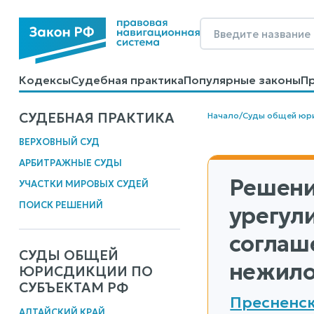
Кодексы
Судебная практика
Популярные законы
П
Калькуляторы
Справочные материалы
Образцы до
СУДЕБНАЯ ПРАКТИКА
Начало
/
Суды общей юр
ВЕРХОВНЫЙ СУД
АРБИТРАЖНЫЕ СУДЫ
Решени
УЧАСТКИ МИРОВЫХ СУДЕЙ
ПОИСК РЕШЕНИЙ
урегул
соглаш
СУДЫ ОБЩЕЙ
нежило
ЮРИСДИКЦИИ ПО
СУБЪЕКТАМ РФ
Пресненск
АЛТАЙСКИЙ КРАЙ