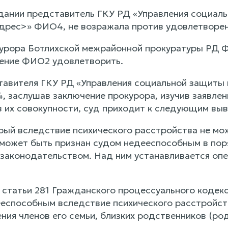
дании представитель ГКУ РД «Управления социаль
дрес>» ФИО4, не возражала против удовлетворе
рора Ботлихской межрайонной прокуратуры РД Ф
ение ФИО2 удовлетворить.
авителя ГКУ РД «Управления социальной защиты 
 заслушав заключение прокурора, изучив заявлен
в их совокупности, суд приходит к следующим вы
рый вследствие психического расстройства не мож
 может быть признан судом недееспособным в пор
законодательством. Над ним устанавливается опе
2 статьи 281 Гражданского процессуального кодек
еспособным вследствие психического расстройст
ния членов его семьи, близких родственников (род