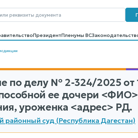
равительство
Президент
Пленумы ВС
Законодательств
говоров
Контакты
Помощь
Поиск
исдикции
е по делу
№ 2-324/2025
от 
пособной ее дочери <ФИО>,
ия, уроженка <адрес> РД.
й районный суд (Республика Дагестан)