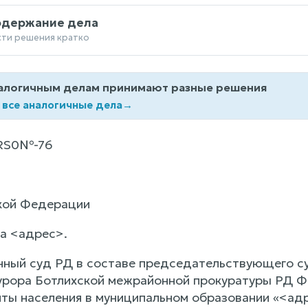
одержание дела
сти решения кратко
алогичным делам принимают разные решения
 все аналогичные дела
→
RS0№-76
кой Федерации
да <адрес>.
нный суд РД в составе председательствующего су
рора Ботлихской межрайонной прокуратуры РД Ф
ты населения в муниципальном образовании «<ад