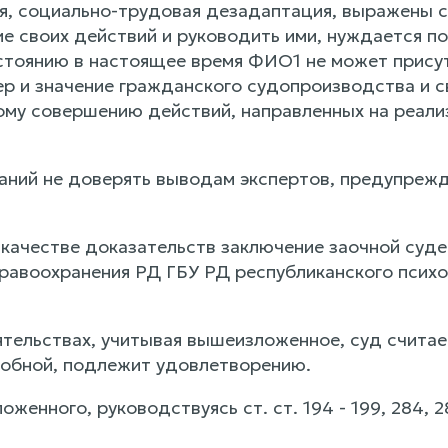
я, социально-трудовая дезадаптация, выражены с
ие своих действий и руководить ими, нуждается п
стоянию в настоящее время ФИО1 не может присут
ер и значение гражданского судопроизводства и с
ому совершению действий, направленных на реали
ваний не доверять выводам экспертов, предупреж
 качестве доказательств заключение заочной суд
равоохранения РД ГБУ РД республиканского псих
ятельствах, учитывая вышеизложенное, суд считае
обной, подлежит удовлетворению.
оженного, руководствуясь ст. ст. 194 - 199, 284, 