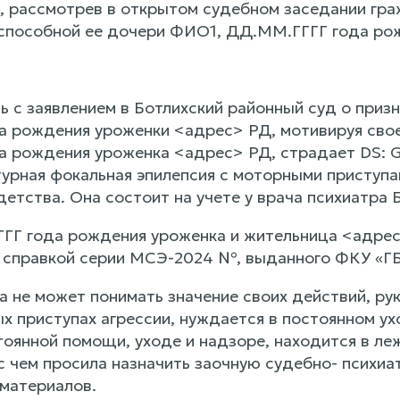
 рассмотрев в открытом судебном заседании гр
способной ее дочери ФИО1, ДД.ММ.ГГГГ года ро
 с заявлением в Ботлихский районный суд о приз
 рождения уроженки <адрес> РД, мотивируя свое
 рождения уроженка <адрес> РД, страдает DS: G
урная фокальная эпилепсия с моторными приступам
детства. Она состоит на учете у врача психиатра 
Г года рождения уроженка и жительница <адрес>
 справкой серии МСЭ-2024 №, выданного ФКУ «Г
а не может понимать значение своих действий, рук
х приступах агрессии, нуждается в постоянном ух
тоянной помощи, уходе и надзоре, находится в ле
с чем просила назначить заочную судебно- психиа
материалов.