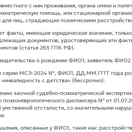
вместного с ним проживания, органа опеки и попе
хиатрическую помощь, или стационарной организ
 для лиц, страдающих психическими расстройств
ет факты, имеющие юридическое значение, только
длежащих документов, удостоверяющих эти факты
ментов (статья 265 ГПК РФ).
свидетельства о рождении ФИО1, заявитель ФИО2
е серии МСЭ-2024 №, ФИО1, ДД.ММ.ГГГГ года рож
 «инвалидность с детства» (бессрочно).
ению заочной судебно-психиатрической эксперти
о психоневрологического диспансера № от 01.07.
й умственной отсталости, со значительными нару
а.
ушения, описанные у ФИО1, такие как: расстройс