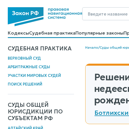
Кодексы
Судебная практика
Популярные законы
П
Калькуляторы
Справочные материалы
Образцы до
СУДЕБНАЯ ПРАКТИКА
Начало
/
Суды общей юр
ВЕРХОВНЫЙ СУД
АРБИТРАЖНЫЕ СУДЫ
Решени
УЧАСТКИ МИРОВЫХ СУДЕЙ
ПОИСК РЕШЕНИЙ
недеес
рожден
СУДЫ ОБЩЕЙ
ЮРИСДИКЦИИ ПО
Ботлихски
СУБЪЕКТАМ РФ
АЛТАЙСКИЙ КРАЙ