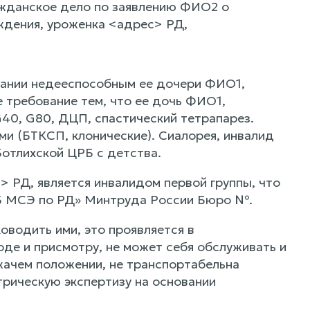
ажданское дело по заявлению ФИО2 о
ждения, уроженка <адрес> РД,
нании недееспособным ее дочери ФИО1,
 требование тем, что ее дочь ФИО1,
40, G80, ДЦП, спастический тетрапарез.
и (БТКСП, клонические). Сиалорея, инвалид
Ботлихской ЦРБ с детства.
 РД, является инвалидом первой группы, что
Б МСЭ по РД» Минтруда России Бюро №.
оводить ими, это проявляется в
оде и присмотру, не может себя обслуживать и
жачем положении, не транспортабельна
трическую экспертизу на основании