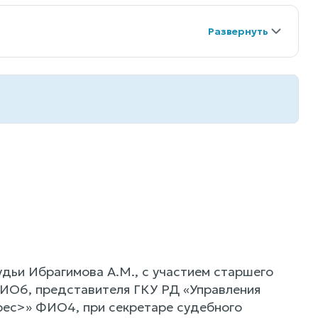
дьи Ибрагимова А.М., с участием старшего
ИО6, представителя ГКУ РД «Управления
рес>» ФИО4, при секретаре судебного