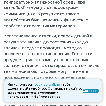
температурно-влажностной среды при
аварийной ситуации на инженерных
коммуникациях. В результате такого
воздействия были изменены физические
свойства отделочных материалов.
Восстановление отделки, поврежденной в
результате залива до состояния «как до
залива», следует проводить методом
поэлементного восстановления. Технология
предусматривает замену поврежденных
заливом отделочных материалов, в том числе
тех материалов, которые могут не иметь
повреждений, но являются элементами
разового монтажа (плинтус напольный).
Мы используем
cookies-файлы
чтобы
сделать сайт удобнее. Оставаясь на сайте,
Согласен
вы соглашаетесь с условиями
Стоимость восстановительного ремонта
использования файлов cооkies.
квартиры № 275, расположенной по адресу:
адрес, в части устранения установленных на