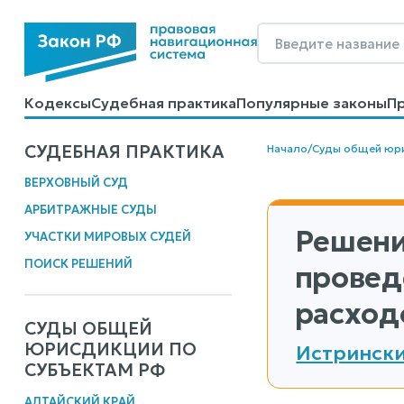
Кодексы
Судебная практика
Популярные законы
П
Калькуляторы
Справочные материалы
Образцы до
СУДЕБНАЯ ПРАКТИКА
Начало
/
Суды общей юр
ВЕРХОВНЫЙ СУД
АРБИТРАЖНЫЕ СУДЫ
Решени
УЧАСТКИ МИРОВЫХ СУДЕЙ
ПОИСК РЕШЕНИЙ
провед
расход
СУДЫ ОБЩЕЙ
ЮРИСДИКЦИИ ПО
Истрински
СУБЪЕКТАМ РФ
АЛТАЙСКИЙ КРАЙ