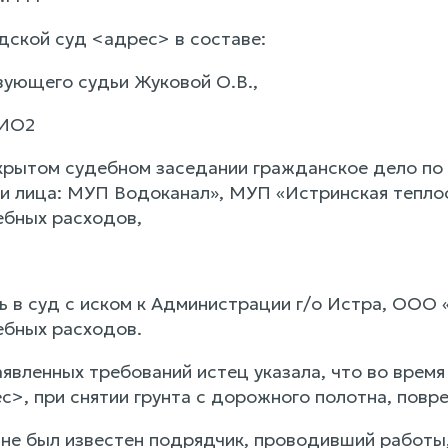
дской суд <адрес> в составе:
ующего судьи Жуковой О.В.,
ФИО2
крытом судебном заседании гражданское дело по
-и лица: МУП Водоканал», МУП «Истринская теплос
бных расходов,
 в суд с иском к Администрации г/о Истра, ООО 
бных расходов.
аявленных требований истец указала, что во врем
с>, при снятии грунта с дорожного полотна, пов
 не был известен подрядчик, проводивший работы,