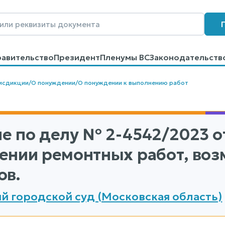
равительство
Президент
Пленумы ВС
Законодательств
говоров
Контакты
Помощь
Поиск
исдикции
/
О понуждении
/
О понуждении к выполнению работ
е по делу
№ 2-4542/2023
от
ении ремонтных работ, во
ов.
й городской суд (Московская область)