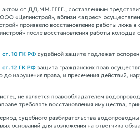
с актом от ДД.ММ.ГГГГ., составленным представи
ООО «Целинстрой», вблизи <адрес> осуществлен 
трой» произвело восстановление работы люка в 
нстрой» после восстановления работы колодца о
с
ст. 10 ГК РФ
судебной защите подлежат оспоренн
с
ст. 12 ГК РФ
защита гражданских прав осуществля
 до нарушения права, и пресечения действий, на
 истец не является правообладателем водопровод
вправе требовать восстановления имущества, при
 период судебного разбирательства водопроводны
овых оснований для возложения на ответчика обяз
.