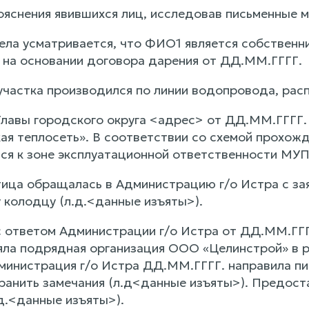
ояснения явившихся лиц, исследовав письменные 
ела усматривается, что ФИО1 является собственни
 на основании договора дарения от ДД.ММ.ГГГГ.
частка производился по линии водопровода, рас
лавы городского округа <адрес> от ДД.ММ.ГГГГ.
ая теплосеть». В соответствии со схемой прохож
ся к зоне эксплуатационной ответственности МУП
ица обращалась в Администрацию г/о Истра с за
колодцу (л.д.<данные изъяты>).
с ответом Администрации г/о Истра от ДД.ММ.ГГГ
ла подрядная организация ООО «Целинстрой» в р
инистрация г/о Истра ДД.ММ.ГГГГ. направила пи
ранить замечания (л.д<данные изъяты>). Предост
д.<данные изъяты>).