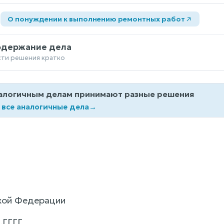
а
О понуждении к выполнению ремонтных работ
одержание дела
сти решения кратко
алогичным делам принимают разные решения
 все аналогичные дела
→
кой Федерации
.ГГГГ