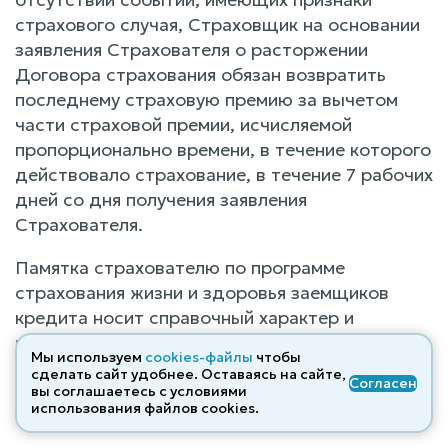
страхового случая, Страховщик на основании
заявления Страхователя о расторжении
Договора страхования обязан возвратить
последнему страховую премию за вычетом
части страховой премии, исчисляемой
пропорционально времени, в течение которого
действовало страхование, в течение 7 рабочих
дней со дня получения заявления
Страхователя.
Памятка страхователю по программе
страхования жизни и здоровья заемщиков
кредита носит справочный характер и
предназначена для разъяснения условий
Мы используем
cookies-файлы
чтобы
страхования. Оплачивая страховую премию,
сделать сайт удобнее. Оставаясь на сайте,
Согласен
страхователь подтверждает, что с памяткой
вы соглашаетесь с условиями
использования файлов cооkies.
ознакомлен, памятка вручена.