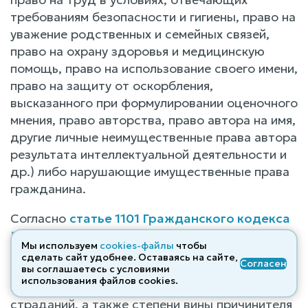
требованиям безопасности и гигиены, право на
уважение родственных и семейных связей,
право на охрану здоровья и медицинскую
помощь, право на использование своего имени,
право на защиту от оскорбления,
высказанного при формулировании оценочного
мнения, право авторства, право автора на имя,
другие личные неимущественные права автора
результата интеллектуальной деятельности и
др.) либо нарушающие имущественные права
гражданина.
Согласно
статье 1101 Гражданского кодекса
Российской Федерации
размер компенсации
Мы используем
cookies-файлы
чтобы
морального вреда определяется судом в
сделать сайт удобнее. Оставаясь на сайте,
Согласен
зависимости от характера причиненных
вы соглашаетесь с условиями
использования файлов cооkies.
потерпевшему физических и нравственных
страданий, а также степени вины причинителя