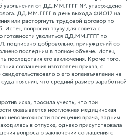
об увольнении от ДД.ММ.ГГГГ №, утверждено
олога. ДД.ММ.ГГГГ в день выхода ФИО17 на
ния или расторгнуть трудовой договор по
. Истец попросил паузу для совета с
о готовности уволиться ДД.ММ.ГГГГ по
Л. подписано добровольно, принуждений со
полнено последним в полном объеме. Истец
ть последствия его заключения. Кроме того,
ания соглашения изготовлен приказ, с
 свидетельствовало о его волеизъявлении на
 суда пояснил, что средний размер заработной
отив иска, просила учесть, что при
ости оказывается неотложная медицинская
ьно невозможности посещения врача, задним
аходилась в отпуске, однако присутствовала
ешения вопроса о заключении соглашения с