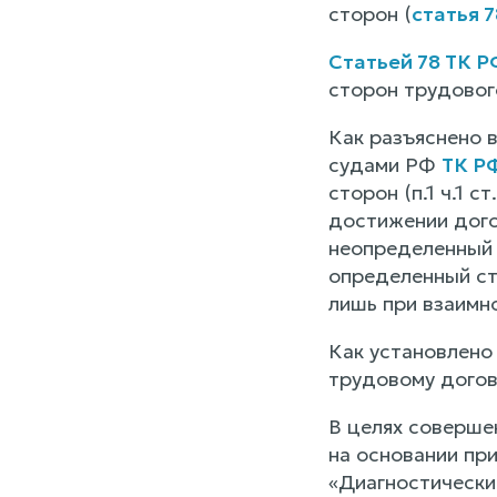
сторон (
статья 
Статьей 78 ТК Р
сторон трудовог
Как разъяснено 
судами РФ
ТК Р
сторон (п.1 ч.1 ст.
достижении дого
неопределенный 
определенный ст
лишь при взаимн
Как установлено
трудовому догов
В целях соверше
на основании пр
«Диагностически