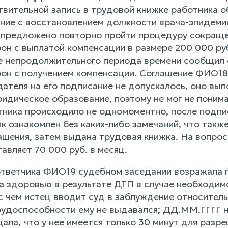
твительной запись в трудовой книжке работника 
ние с восстановлением должности врача-эпидеми
 предложено повторно пройти процедуру сокраще
он с выплатой компенсации в размере 200 000 руб
е непродолжительного периода времени сообщил 
он с получением компенсации. Соглашение ФИО18
ателя на его подписание не допускалось, оно вы
идическое образование, поэтому не мог не понима
тника происходило не одномоментно, после подпис
 ознакомлен без каких-либо замечаний, что также
ашения, затем выдана трудовая книжка. На вопрос
авляет 70 000 руб. в месяц.
тветчика ФИО19 судебном заседании возражала пр
а здоровью в результате ДТП в случае необходим
 с чем истец вводит суд в заблуждение относител
рудоспособности ему не выдавался; ДД.ММ.ГГГГ н
ала, что у нее имеется только 30 минут для разр