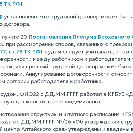
78 ТК РФ
).
Ф
установлено, что трудовой договор может быть
о договора.
в пункте 20
Постановления Пленума Верховного С
Ф
» при рассмотрении споров, связанных с прекра
77
, ст.
78 ТК РФ
), судам следует учитывать, что в
воренности между работником и работодателем т
срок, или срочный трудовой договор может быть р
оронами. Аннулирование договоренности относите
ом согласии работодателя и работника.
 судом, ФИО22 с ДД.ММ.ГГГГ работал в КГБУЗ «Ди
ору в должности врача-эпидемиолога.
нствования структуры и штатного расписания КГБ
иказа от ДД.ММ.ГГГГ №/26 «Об утверждении стру
й центр Алтайского края» утверждены и введены 