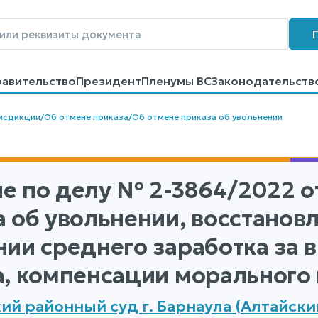
равительство
Президент
Пленумы ВС
Законодательств
говоров
Контакты
Помощь
Поиск
исдикции
/
Об отмене приказа
/
Об отмене приказа об увольнении
е по делу
№ 2-3864/2022
от
 об увольнении, восстановл
нии среднего заработка за
а, компенсации морального 
ий районный суд г. Барнаула (Алтайски