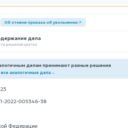
а
Об отмене приказа об увольнении
одержание дела
сти решения кратко
алогичным делам принимают разные решения
 все аналогичные дела
→
23
1-2022-005346-38
кой Федерации