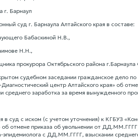
а г. Барнаул
нный суд г. Барнаула Алтайского края в составе:
ующего Бабаскиной Н.В.,
имове Н.Н.,
щника прокурора Октябрьского района г.Барнаул
крытом судебном заседании гражданское дело по
-Диагностический центр Алтайского края» об отме
ии среднего заработка за время вынужденного про
 в суд с иском (с учетом уточнения) к КГБУЗ «Ко
 об отмене приказа об увольнении от ДД.ММ.ГГГГ 
-эпидемиолога с ДД.ММ.ГГГГ, взыскании среднего