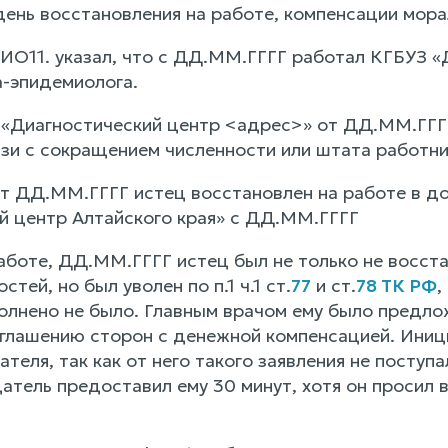
ень восстановления на работе, компенсации морал
ИО11. указал, что с ДД.ММ.ГГГГ работал КГБУЗ «Д
-эпидемиолога.
«Диагностический центр <адрес>» от ДД.ММ.ГГГГ
зи с сокращением численности или штата работни
т ДД.ММ.ГГГГ истец восстановлен на работе в д
й центр Алтайского края» с ДД.ММ.ГГГГ
работе, ДД.ММ.ГГГГ истец был не только не восст
тей, но был уволен по п.1 ч.1 ст.
77
и ст.
78 ТК РФ
,
лнено не было. Главным врачом ему было предло
оглашению сторон с денежной компенсацией. Иниц
теля, так как от него такого заявления не поступ
атель предоставил ему 30 минут, хотя он просил 