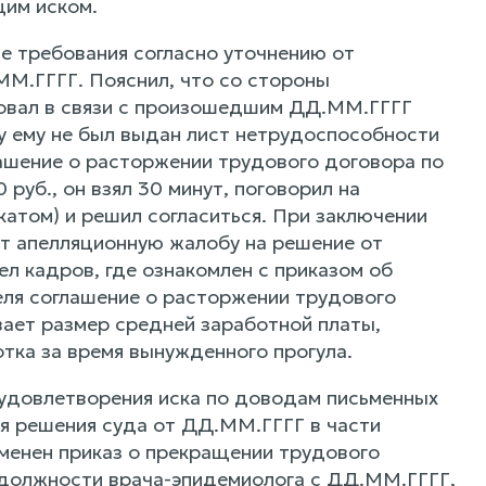
щим иском.
е требования согласно уточнению от
ММ.ГГГГ. Пояснил, что со стороны
твовал в связи с произошедшим ДД.ММ.ГГГГ
му ему не был выдан лист нетрудоспособности
ашение о расторжении трудового договора по
руб., он взял 30 минут, поговорил на
атом) и решил согласиться. При заключении
ют апелляционную жалобу на решение от
л кадров, где ознакомлен с приказом об
еля соглашение о расторжении трудового
вает размер средней заработной платы,
отка за время вынужденного прогула.
 удовлетворения иска по доводам письменных
ия решения суда от ДД.ММ.ГГГГ в части
енен приказ о прекращении трудового
должности врача-эпидемиолога с ДД.ММ.ГГГГ,