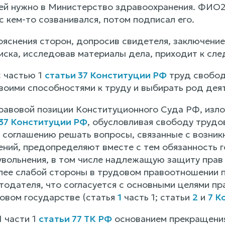
й нужно в Министерство здравоохранения. ФИО21
с кем-то созванивался, потом подписал его.
ояснения сторон, допросив свидетеля, заключение
иска, исследовав материалы дела, приходит к сл
с частью 1
статьи 37 Конституции РФ
труд свобод
воими способностями к труду и выбирать род дея
правовой позиции Конституционного Суда РФ, изло
.37 Конституции РФ
, обусловливая свободу трудо
 соглашению решать вопросы, связанные с возник
ний, предопределяют вместе с тем обязанность 
увольнения, в том числе надлежащую защиту прав 
лее слабой стороны в трудовом правоотношении 
тодателя, что согласуется с основными целями пр
овом государстве (статья
1
часть 1; статьи
2
и
7 К
1 части 1
статьи 77 ТК РФ
основанием прекращения