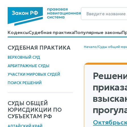
Кодексы
Судебная практика
Популярные законы
П
Калькуляторы
Справочные материалы
Образцы до
СУДЕБНАЯ ПРАКТИКА
Начало
/
Суды общей юр
ВЕРХОВНЫЙ СУД
АРБИТРАЖНЫЕ СУДЫ
Решени
УЧАСТКИ МИРОВЫХ СУДЕЙ
ПОИСК РЕШЕНИЙ
приказа
взыска
СУДЫ ОБЩЕЙ
прогул
ЮРИСДИКЦИИ ПО
СУБЪЕКТАМ РФ
Октябрьск
АЛТАЙСКИЙ КРАЙ