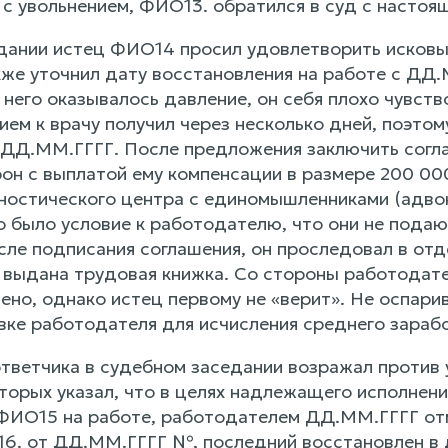
 с увольнением, ФИО13. обратился в суд с настоя
дании истец ФИО14 просил удовлетворить исковы
же уточнил дату восстановления на работе с ДД.
 него оказывалось давление, он себя плохо чувс
ием к врачу получил через несколько дней, поэто
 ДД.ММ.ГГГГ. После предложения заключить согл
н с выплатой ему компенсации в размере 200 000 
ностического центра с единомышленниками (адвок
го было условие к работодателю, что они не пода
ле подписания соглашения, он проследовал в отде
у выдана трудовая книжка. Со стороны работодат
ено, однако истец первому не «верит». Не оспари
авке работодателя для исчисления среднего зараб
тветчика в судебном заседании возражал против
оторых указал, что в целях надлежащего исполнен
ФИО15 на работе, работодателем ДД.ММ.ГГГГ отм
6. от ДД.ММ.ГГГГ №, последний восстановлен в 