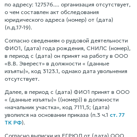
по адресу: 127576.... организация отсутствует,
о чем составлен акт обследования
юридического адреса (номер) от (дата)
(л.д.17-19).
Согласно сведениям о рудовой деятельности
ФИО1, (дата) года рождения, СНИЛС (номер),
в период с (дата) он принят на работу в ООО
«В.В. Эверест» в должности « (данные
изъяты)», код 3123.1, однако дата увольнения
отсутствует.
Далее, в период с (дата) ФИО1 принят в ООО
« (данные изъяты)» ((номер)) в должности
«начальник участка», код 7111,5; (дата)
уволился на основании приказа (п.3 ч.1
ст. 77
ТК РФ
).
Согласно выписки из ЕГРЮЛ от (дата) ООО