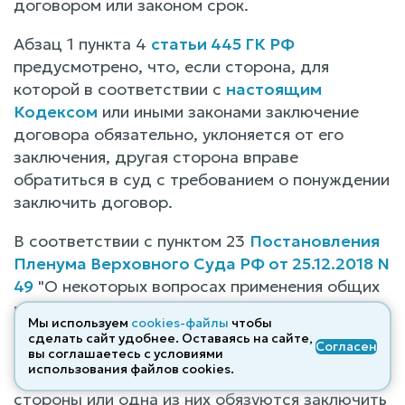
договором или законом срок.
Абзац 1 пункта 4
статьи 445 ГК РФ
предусмотрено, что, если сторона, для
которой в соответствии с
настоящим
Кодексом
или иными законами заключение
договора обязательно, уклоняется от его
заключения, другая сторона вправе
обратиться в суд с требованием о понуждении
заключить договор.
В соответствии с пунктом 23
Постановления
Пленума Верховного Суда РФ от 25.12.2018 N
49
"О некоторых вопросах применения общих
положений
Гражданского кодекса
Мы используем
cookies-файлы
чтобы
Российской Федерации
о заключении и
сделать сайт удобнее. Оставаясь на сайте,
Согласен
толковании договора", в силу положений п. 1
вы соглашаетесь с условиями
использования файлов cооkies.
ст. 429 ГК РФ
по предварительному договору
стороны или одна из них обязуются заключить