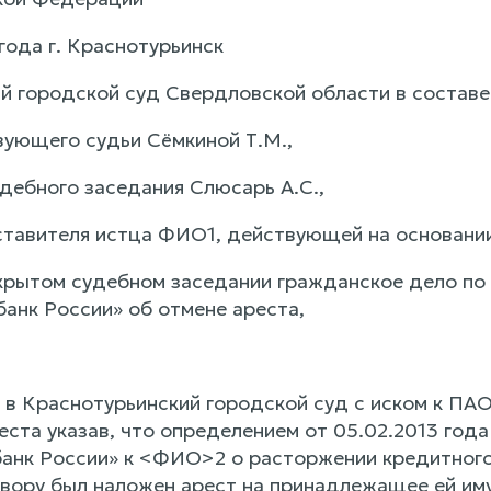
года г. Краснотурьинск
й городской суд Свердловской области в составе
ующего судьи Сёмкиной Т.М.,
удебного заседания Слюсарь А.С.,
ставителя истца ФИО1, действующей на основании
крытом судебном заседании гражданское дело по 
анк России» об отмене ареста,
в Краснотурьинский городской суд с иском к ПА
еста указав, что определением от 05.02.2013 года
анк России» к <ФИО>2 о расторжении кредитного
вору был наложен арест на принадлежащее ей иму