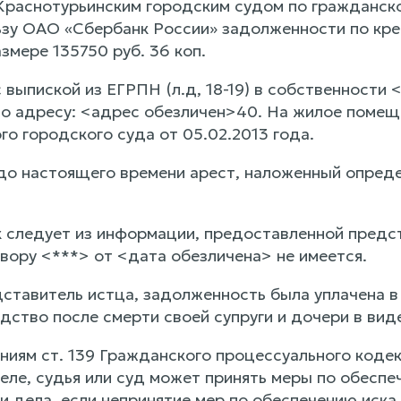
 Краснотурьинским городским судом по гражданск
зу ОАО «Сбербанк России» задолженности по кре
змере 135750 руб. 36 коп.
с выпиской из ЕГРПН (л.д, 18-19) в собственност
о адресу: <адрес обезличен>40. На жилое помещ
о городского суда от 05.02.2013 года.
до настоящего времени арест, наложенный опреде
ак следует из информации, предоставленной пред
вору <***> от <дата обезличена> не имеется.
дставитель истца, задолженность была уплачена 
дство после смерти своей супруги и дочери в вид
ниям ст. 139 Гражданского процессуального кодек
еле, судья или суд может принять меры по обеспе
и дела, если непринятие мер по обеспечению иск