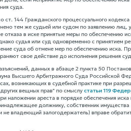
ния суда.
со ст. 144 Гражданского процессуального кодекса
нено тем же судьей или судом по заявлению лиц, 
ае отказа в иске принятые меры по обеспечению и
днако судья или суд одновременно с принятием ре
ение суда об отмене мер по обеспечению иска. Пр
раняют свое действие до исполнения решения суд
разъяснений, данных в абзаце 2 пункта 50 Постан
ума Высшего Арбитражного Суда Российской Феде
сах, возникающих в судебной практике при разреш
 других вещных прав" по смыслу
статьи 119 Феде
ри наложении ареста в порядке обеспечения иска
ринадлежащее должнику, собственник имущества 
ти не владеющий залогодержатель) вправе обрати