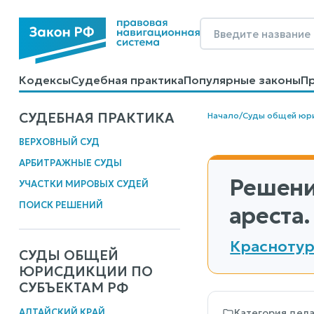
Кодексы
Судебная практика
Популярные законы
П
Калькуляторы
Справочные материалы
Образцы до
СУДЕБНАЯ ПРАКТИКА
Начало
/
Суды общей юр
ВЕРХОВНЫЙ СУД
АРБИТРАЖНЫЕ СУДЫ
Решени
УЧАСТКИ МИРОВЫХ СУДЕЙ
ПОИСК РЕШЕНИЙ
ареста.
Краснотур
СУДЫ ОБЩЕЙ
ЮРИСДИКЦИИ ПО
СУБЪЕКТАМ РФ
АЛТАЙСКИЙ КРАЙ
Категория дел