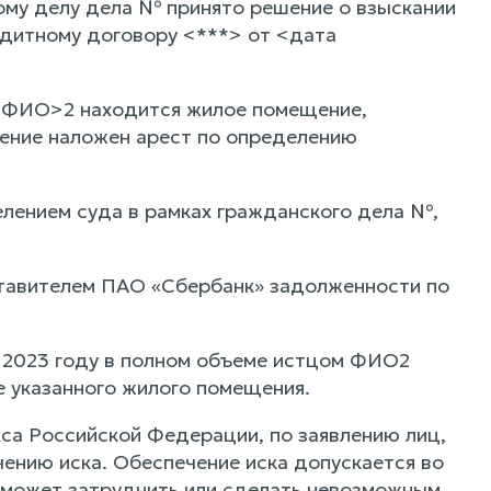
ому делу дела № принято решение о взыскании
дитному договору <***> от <дата
и <ФИО>2 находится жилое помещение,
ение наложен арест по определению
лением суда в рамках гражданского дела №,
ставителем ПАО «Сбербанк» задолженности по
в 2023 году в полном объеме истцом ФИО2
е указанного жилого помещения.
са Российской Федерации, по заявлению лиц,
чению иска. Обеспечение иска допускается во
а может затруднить или сделать невозможным