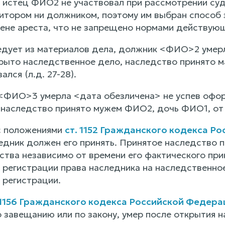
, истец ФИО2 не участвовал при рассмотрении су
дитором ни должником, поэтому им выбран способ 
мене ареста, что не запрещено нормами действую
едует из материалов дела, должник <ФИО>2 умерла
рыто наследственное дело, наследство принято
лся (л.д. 27-28).
<ФИО>3 умерла <дата обезличена> не успев оформи
наследство принято мужем ФИО2, дочь ФИО1, от пр
с положениями
ст. 1152 Гражданского кодекса Р
едник должен его принять. Принятое наследство 
ства независимо от времени его фактического при
 регистрации права наследника на наследственно
 регистрации.
 1156 Гражданского кодекса Российской Федера
завещанию или по закону, умер после открытия на