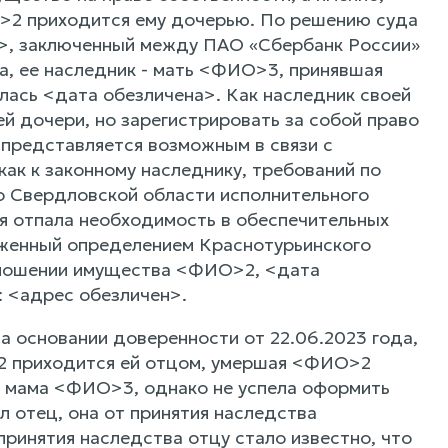
>2 приходится ему дочерью. По решению суда
а>, заключенный между ПАО «Сбербанк России»
а, ее наследник - мать <ФИО>3, принявшая
лась <дата обезличена>. Как наследник своей
й дочери, но зарегистрировать за собой право
 представляется возможным в связи с
ак к законному наследнику, требований по
о Свердловской области исполнительного
я отпала необходимость в обеспечительных
ложенный определением Краснотурьинского
отношении имущества <ФИО>2, <дата
: <адрес обезличен>.
 основании доверенности от 22.06.2023 года,
О2 приходится ей отцом, умершая <ФИО>2
х мама <ФИО>3, однако не успела оформить
л отец, она от принятия наследства
принятия наследства отцу стало известно, что