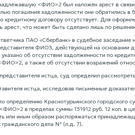
инадлежавшую <ФИО>2 был наложен арест в связи
лью погашения задолженности они обратились в ба
о кредитному договору отсутствует. Для оформл
ь арест, что может быть сделано лишь по решени
тветчика ПАО «Сбербанк» в судебное заседание не
редставителя ФИО3, действующей на основании до
м указано об отсутствии задолженности по кредит
<ФИО>2, а также об отсутствии возражений относ
 представителя истца, суд определил рассмотреть
авителя истца, исследовав письменные доказате
 по определению Краснотурьинского городского с
ФИО>2 в пределах суммы 131912 руб. 12 коп. в це
ть или иным образом распоряжаться принадлежа
 гражданского дела № (л.д. 7).