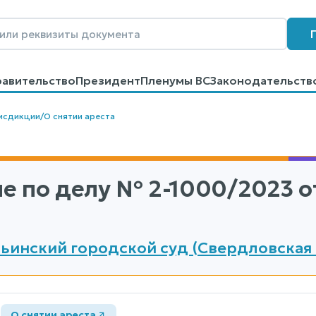
равительство
Президент
Пленумы ВС
Законодательств
говоров
Контакты
Помощь
Поиск
исдикции
/
О снятии ареста
е по делу
№ 2-1000/2023
от
ьинский городской суд (Свердловская 
а
О снятии ареста