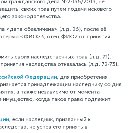
дом гражданского дела №2-136/2013, не
защиты своих прав путем подачи искового
щего законодательства.
 <дата обезличена> (л.д. 26), после её
 матерью <ФИО>3, отец ФИО2 от принятия
ть своих наследственных прав (л.д. 71).
инятия наследства отказалась (л.д. 72-73).
оссийской Федерации
, для приобретения
признается принадлежащим наследнику со дня
нятия, а также независимо от момента
е имущество, когда такое право подлежит
ции
, если наследник, призванный к
следства, не успев его принять в