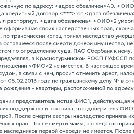
ложенную по адресу: <адрес обезличен>40. <ФИО
ода кредитный договор <***> от <дата обезличен
был расторгнут. <дата обезличена> <ФИО>2 умерл
не оформившая своих наследственных прав, сконча
, по трансмиссии истец принял наследство умерше
а оставшееся после смерти дочери имущество, не
том по определению суда. ПАО Сбербанк к нему, к
 предъявлял, в Краснотурьинском РОСП ГУФССП п
отношении <ФИО>2 не имеется. В настоящее врем
судом, в связи с чем, просит отменить арест, на
 от 05.02.2013 года по гражданскому делу № в 
а рождения – квартиры, расположенной по адресу
дании представитель истца ФИО1, действующая на
ния поддержала и пояснила, что доверитель ФИ
трой. После смерти сестры наследство приняла и
енных прав. После смерти мамы, наследство приня
е наследников первой очереди не имеется. После 