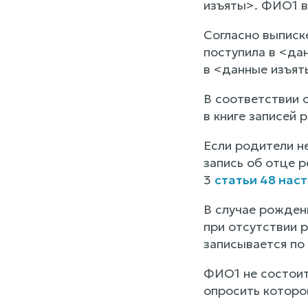
изъяты>. ФИО1 в
Согласно выписк
поступила в <да
в <данные изъят
В соответствии 
в книге записей 
Если родители не
запись об отце р
3
статьи 48 нас
В случае рождени
при отсутствии 
записывается по 
ФИО1 не состоит
опросить которо