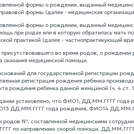
новленной формы о рождении, выданный медицинск
правовой формы (далее - медицинская организаци
новленной формы о рождении, выданный медицинск
ощь при родах или в которую обратилась мать п
ской практикой (далее - частнопрактикующий врач
, присутствовавшего во время родов, о рождении 
ез оказания медицинской помощи.
оснований для государственной регистрации рожд
ственная регистрация рождения ребенка производи
та рождения ребенка данной женщиной (ч. 4 ст. 14
дании установлено, что ФИО1, ДД.ММ.ГГГГ года 
ИО13 ДД.ММ.ГГГГ года рождения, ФИО14 ДД.ММ.Г
и родов №, составленной медицинскими сотрудни
ГГГ по направлению скорой помощи. ДД.ММ.ГГГГ