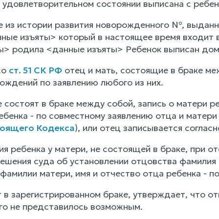
 удовлетворительном состоянии выписана с ребенк
е из истории развития новорожденного №, выданн
нные изъяты> который в настоящее время входит
ы> родила <данные изъяты> Ребенок выписан дом
со
ст. 51 СК РФ
отец и мать, состоящие в браке м
рождений по заявлению любого из них.
 состоят в браке между собой, запись о матери р
ебенка - по совместному заявлению отца и матери 
тоящего Кодекса
), или отец записывается соглас
я ребенка у матери, не состоящей в браке, при о
решения суда об установлении отцовства фамилия 
фамилии матери, имя и отчество отца ребенка - по
 в зарегистрированном браке, утверждает, что о
го не представилось возможным.