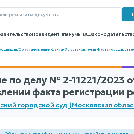
равительство
Президент
Пленумы ВС
Законодательств
говоров
Контакты
Помощь
Поиск
исдикции
/
Об установлении факта
/
Об установлении факта государстве
е по делу
№ 2-11221/2023
о
влении факта регистрации 
ский городской суд (Московская облас
Об установлении факта государственной регистрации