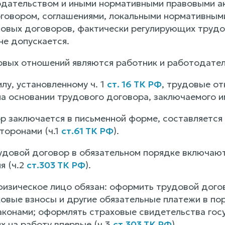
дательством и иными нормативными правовыми а
говором, соглашениями, локальными нормативным
овых договоров, фактически регулирующих труд
не допускается.
вых отношений являются работник и работодател
лу, установленному ч. 1
ст. 16 ТК РФ
, трудовые о
а основании трудового договора, заключаемого и
р заключается в письменной форме, составляется 
торонами (ч.1
ст.61 ТК РФ
).
удовой договор в обязательном порядке включают
я (ч.2
ст.303 ТК РФ
).
физическое лицо обязан: оформить трудовой дого
ховые взносы и другие обязательные платежи в по
конами; оформлять страховые свидетельства госу
х на работу впервые (ч.3
ст.303 ТК РФ
).