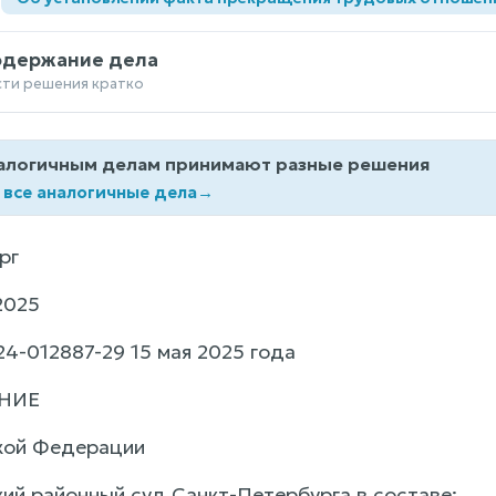
одержание дела
сти решения кратко
алогичным делам принимают разные решения
 все аналогичные дела
→
рг
2025
4-012887-29 15 мая 2025 года
НИЕ
кой Федерации
ий районный суд Санкт-Петербурга в составе: