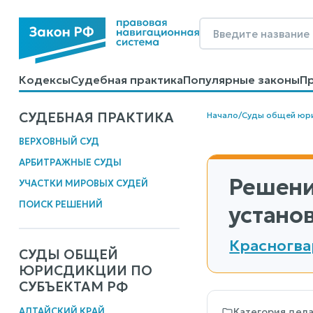
Кодексы
Судебная практика
Популярные законы
П
Калькуляторы
Справочные материалы
Образцы до
СУДЕБНАЯ ПРАКТИКА
Начало
/
Суды общей юр
ВЕРХОВНЫЙ СУД
АРБИТРАЖНЫЕ СУДЫ
Решени
УЧАСТКИ МИРОВЫХ СУДЕЙ
ПОИСК РЕШЕНИЙ
устано
Красногва
СУДЫ ОБЩЕЙ
ЮРИСДИКЦИИ ПО
СУБЪЕКТАМ РФ
АЛТАЙСКИЙ КРАЙ
Категория дел