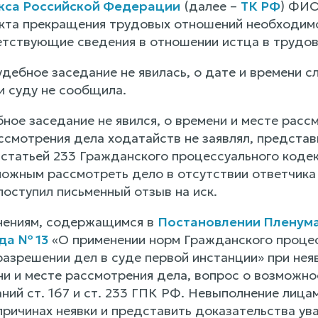
кса Российской Федерации
(далее –
ТК РФ
) ФИО
кта прекращения трудовых отношений необходимо
етствующие сведения в отношении истца в трудов
дебное заседание не явилась, о дате и времени 
и суду не сообщила.
бное заседание не явился, о времени и месте ра
смотрения дела ходатайств не заявлял, представит
 статьей 233 Гражданского процессуального коде
можным рассмотреть дело в отсутствии ответчика 
поступил письменный отзыв на иск.
нениям, содержащимся в
Постановлении Пленума
да № 13
«О применении норм Гражданского процес
азрешении дел в суде первой инстанции» при неяв
ни и месте рассмотрения дела, вопрос о возможн
ний ст. 167 и ст. 233 ГПК РФ. Невыполнение лица
причинах неявки и представить доказательства ув