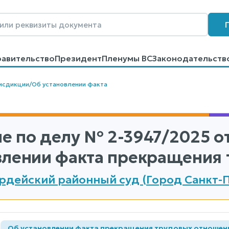
равительство
Президент
Пленумы ВС
Законодательств
говоров
Контакты
Помощь
Поиск
исдикции
/
Об установлении факта
е по делу
№ 2-3947/2025
от
влении факта прекращения 
рдейский районный суд (Город Санкт-
а
Об установлении факта прекращения трудовых отношен