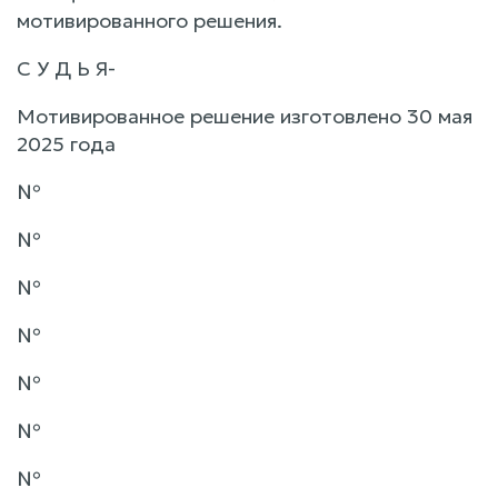
мотивированного решения.
С У Д Ь Я-
Мотивированное решение изготовлено 30 мая
2025 года
№
№
№
№
№
№
№