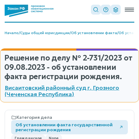
Начало
/
Суды общей юрисдикции
/
Об установлении факта
/
Об устано
Решение по делу
№ 2-731/2023
от
09.08.2023 - об установлении
факта регистрации рождения.
Висаитовский районный суд г. Грозного
(Чеченская Республика)
Категория дела
Об установлении факта государственной
регистрации рождения
Гражданское
None