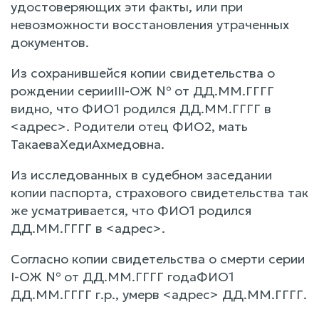
удостоверяющих эти факты, или при
невозможности восстановления утраченных
документов.
Из сохранившейся копии свидетельства о
рождении серииIII-ОЖ № от ДД.ММ.ГГГГ
видно, что ФИО1 родился ДД.ММ.ГГГГ в
<адрес>. Родители отец ФИО2, мать
ТакаеваХедиАхмедовна.
Из исследованных в судебном заседании
копии паспорта, страхового свидетельства так
же усматривается, что ФИО1 родился
ДД.ММ.ГГГГ в <адрес>.
Согласно копии свидетельства о смерти серии
I-ОЖ № от ДД.ММ.ГГГГ годаФИО1
ДД.ММ.ГГГГ г.р., умерв <адрес> ДД.ММ.ГГГГ.