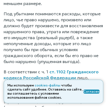
меньшем размере.
Под убытками понимаются расходы, которые
лицо, чье право нарушено, произвело или
должно будет произвести для восстановления
нарушенного права, утрата или повреждение
его имущества (реальный ущерб), а также
неполученные доходы, которые это лицо
получило бы при обычных условиях
гражданского оборота, если бы его право не
было нарушено (упущенная выгода).
В соответствии с ч. 1
ст. 1102 Гражданского
кодекса Российской Федерации
лицо,
которое без установленных законом, иными
Мы используем
cookies-файлы
чтобы
правовыми актами или сделкой оснований
сделать сайт удобнее. Оставаясь на сайте,
Согласен
вы соглашаетесь с условиями
приобрело или сберегло имущество
использования файлов cооkies.
(приобретатель) за счет другого лица