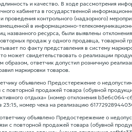
одлинность и качество. В ходе рассмотрения инф
ичного кабинета в государственной информационн
 и проведения контрольного (надзорного) меропри
змещенной в информационно-телекоммуникационной
иц названного ресурса, были выявлены отклонени
повторных продаж у одного продавца, товарной гр
тывает по факту представления в систему маркир
что может свидетельствовать о реализации прод
им образом, ответчик допустил розничную реализа
равил маркировки товаров.
тветчику объявлено Предостережение о недопусти
и с повторной продажей товара (обувной продук
активного отдыха» (номер отклонения b3e6c064-c6
 в 23:15, номер чека на реализацию 617729289440
 ответчику объявлено Предостережение о недопу
язи с повторной продажей товара (обувной прод