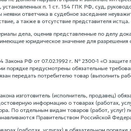
установленных п. 1 ст. 154 ГПК РФ, суд, руководств
ы неявки ответчика в судебное заседание неуваж
ствие, а также в отсутствие представителя истца.
риалы дела, оценив представленные по делу дока
 имеющие юридическое значение для разрешения с
. 4 Закона РФ от 07.02.1992 г. № 2300-1 «О защите
ми порядке предусмотрены обязательные требовани
язан передать потребителю товар (выполнить рабо
 Закона изготовитель (исполнитель, продавец) об
остоверную информацию о товарах (работах, усл
ора. По отдельным видам товаров (работ, услуг) 
анавливаются Правительством Российской Федер
варах (работах, услугах) в обязательном порядке