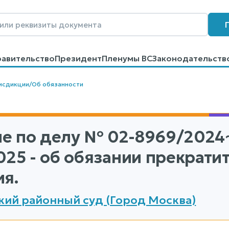
равительство
Президент
Пленумы ВС
Законодательств
говоров
Контакты
Помощь
Поиск
исдикции
/
Об обязанности
е по делу
№ 02-8969/2024
2025 - об обязании прекрат
ия.
ий районный суд (Город Москва)