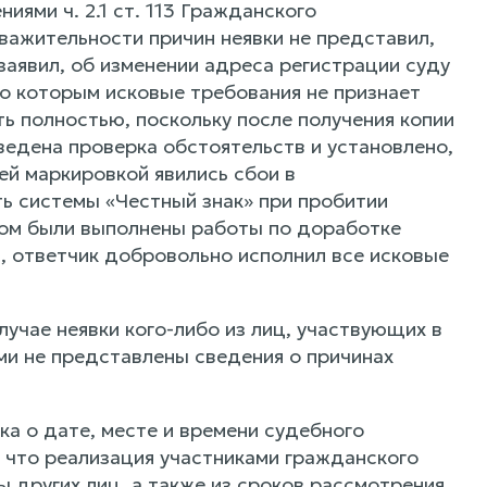
ями ч. 2.1 ст. 113 Гражданского
важительности причин неявки не представил,
аявил, об изменении адреса регистрации суду
но которым исковые требования не признает
ь полностью, поскольку после получения копии
ведена проверка обстоятельств и установлено,
й маркировкой явились сбои в
ь системы «Честный знак» при пробитии
ком были выполнены работы по доработке
, ответчик добровольно исполнил все исковые
лучае неявки кого-либо из лиц, участвующих в
ми не представлены сведения о причинах
а о дате, месте и времени судебного
, что реализация участниками гражданского
 других лиц, а также из сроков рассмотрения