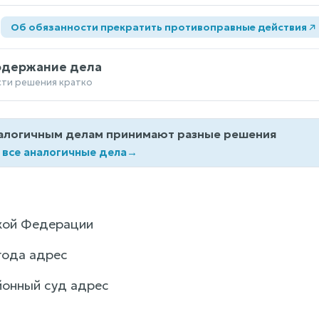
а
Об обязанности прекратить противоправные действия
одержание дела
сти решения кратко
алогичным делам принимают разные решения
 все аналогичные дела
→
кой Федерации
года адрес
йонный суд адрес