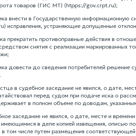
ота товаров (ГИС МТ) (htpps://gov.crpt.ru);
чика внести в Государственную информационную с
t.ru) исправления, устраняющие допущенные отклон
ика прекратить противоправные действия в отноше
средством снятия с реализации маркированных то
жи;
чика довести до сведения потребителей решение 
.
тца в судебное заседание не явился, о дате, мес
тайствовал перед судом при подаче иска о рассмо
ерживает в полном объеме по доводам, указанным
бное заседание не явился, о дате, месте и време
имеющимися в деле копией извещения, описью по
 в том числе путем размещения соответствующей