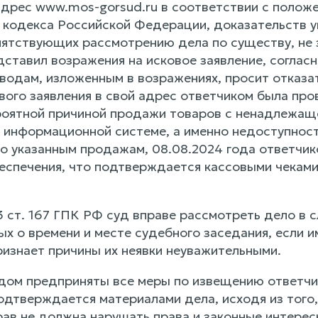
дрес www.mos-gorsud.ru в соответствии с положени
 кодекса Российской Федерации, доказательств у
пятствующих рассмотрению дела по существу, не з
дставил возражения на исковое заявление, соглас
водам, изложенным в возражениях, просит отказат
вого заявления в свой адрес ответчиком была про
роятной причиной продажи товаров с ненадлежаще
 информационной системе, а именно недоступност
по указанным продажам, 08.08.2024 года ответчи
еспечения, что подтверждается кассовыми чеками
3 ст. 167 ГПК РФ суд вправе рассмотреть дело в с
х о времени и месте судебного заседания, если и
ризнает причины их неявки неуважительными.
удом предприняты все меры по извещению ответчик
подтверждается материалами дела, исходя из того
ав не должна нарушать права и законные интересы