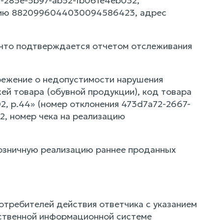
3-285e-5b97-ab52-1b061e4eb032,
зацию 8820996044030094586423, адрес
 что подтверждается отчетом отслеживания
режение о недопустимости нарушения
ей товара (обувной продукции), код товара
2, р.44» (номер отклонения 473d7a72-2667-
2, номер чека на реализацию
озничную реализацию раннее проданных
отребителей действия ответчика с указанием
рственной информационной системе