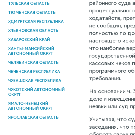
районного суда а
ТУЛЬСКАЯ ОБЛАСТЬ
процессуального
ТЮМЕНСКАЯ ОБЛАСТЬ
ходатайств, пре
УДМУРТСКАЯ РЕСПУБЛИКА
не сообщил, пре
УЛЬЯНОВСКАЯ ОБЛАСТЬ
полностью по до
ХАБАРОВСКИЙ КРАЙ
настоящего иско
что наиболее ве
ХАНТЫ-МАНСИЙСКИЙ
АВТОНОМНЫЙ ОКРУГ
государственной
кассовых чеков 
ЧЕЛЯБИНСКАЯ ОБЛАСТЬ
программного об
ЧЕЧЕНСКАЯ РЕСПУБЛИКА
требования.
ЧУВАШСКАЯ РЕСПУБЛИКА
ЧУКОТСКИЙ АВТОНОМНЫЙ
На основании ч. 
ОКРУГ
деле и извещенны
ЯМАЛО-НЕНЕЦКИЙ
неявки или суд п
АВТОНОМНЫЙ ОКРУГ
ЯРОСЛАВСКАЯ ОБЛАСТЬ
Учитывая, что с
заседания, что 
оборота своих пр