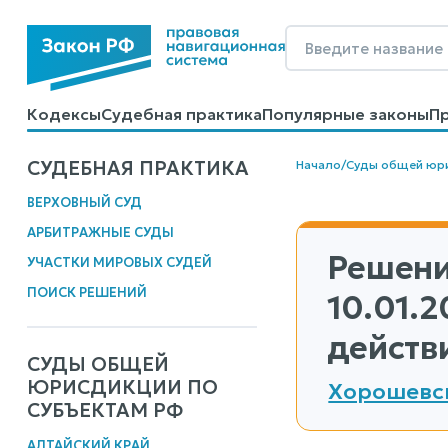
Кодексы
Судебная практика
Популярные законы
П
Калькуляторы
Справочные материалы
Образцы до
СУДЕБНАЯ ПРАКТИКА
Начало
/
Суды общей юр
ВЕРХОВНЫЙ СУД
АРБИТРАЖНЫЕ СУДЫ
Решени
УЧАСТКИ МИРОВЫХ СУДЕЙ
ПОИСК РЕШЕНИЙ
10.01.
действ
СУДЫ ОБЩЕЙ
ЮРИСДИКЦИИ ПО
Хорошевск
СУБЪЕКТАМ РФ
АЛТАЙСКИЙ КРАЙ