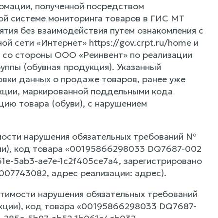
ормации, полученной посредством
ой системе мониторинга товаров в ГИС МТ
ятия без взаимодействия путем ознакомления с
 сети «Интернет» https://gov.crpt.ru/home и
я со стороны ООО «Реинвент» по реализации
уппы (обувная продукция). Указанный
овки данных о продаже товаров, ранее уже
укции, маркированной поддельными кода
цию товара (обуви), с нарушением
мости нарушения обязательных требований №
ции), код товара «00195866298033 DQ7687-002
1e-5ab3-ae7e-1c2f405ce7a4, зарегистрировано
3007743082, адрес реализации: адрес).
стимости нарушения обязательных требований
укции), код товара «00195866298033 DQ7687-