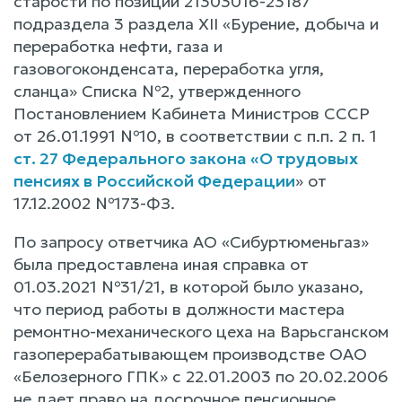
старости по позиции 21303016-23187
подраздела 3 раздела XII «Бурение, добыча и
переработка нефти, газа и
газовогоконденсата, переработка угля,
сланца» Списка №2, утвержденного
Постановлением Кабинета Министров СССР
от 26.01.1991 №10, в соответствии с п.п. 2 п. 1
ст. 27 Федерального закона «О трудовых
пенсиях в Российской Федерации
» от
17.12.2002 №173-ФЗ.
По запросу ответчика АО «Сибуртюменьгаз»
была предоставлена иная справка от
01.03.2021 №31/21, в которой было указано,
что период работы в должности мастера
ремонтно-механического цеха на Варьсганском
газоперерабатывающем производстве ОАО
«Белозерного ГПК» с 22.01.2003 по 20.02.2006
не дает право на досрочное пенсионное