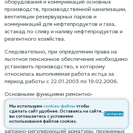
оборудования и коммуникаций основных
производств, производственной канализации,
вентиляции резервуарных парков и
коммуникаций для нефтепродуктов и газа,
эстакад по сливу и наливу нефтепродуктов и
реагентного хозяйства.
Следовательно, при определении права на
льготное пенсионное обеспечение необходимо
установить производство, к которому
относилась выполняемая работа истца за
период работы с 22.01.2003 по 19.02.2006.
Основными функциями ремонтно-
механического цеха Варьеганского
Мы используем
cookies-файлы
чтобы
газоперерабатывающего производства
сделать сайт удобнее. Оставаясь на сайте,
Согласен
являлись ремонт вентиляционного
вы соглашаетесь с условиями
использования файлов cооkies.
оборудования, ремонт, ревизия и испытания
запорно-регулирующей арматуры, пружинных