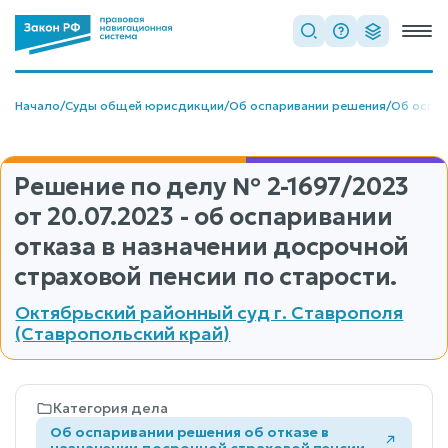
Начало
/
Суды общей юрисдикции
/
Об оспаривании решения
/
Об оспар
Решение по делу
№ 2-1697/2023
от 20.07.2023 - об оспаривании
отказа в назначении досрочной
страховой пенсии по старости.
Октябрьский районный суд г. Ставрополя
(Ставропольский край)
Категория дела
Об оспаривании решения об отказе в
назначении досрочной страховой пенсии