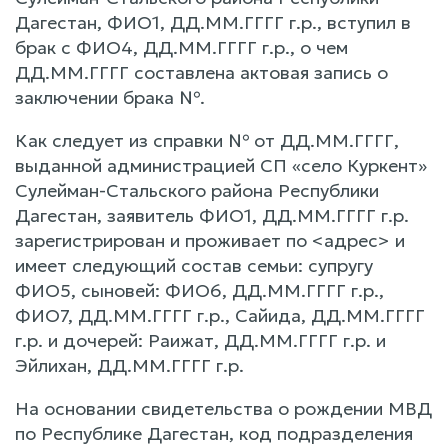
Дагестан, ФИО1, ДД.ММ.ГГГГ г.р., вступил в
брак с ФИО4, ДД.ММ.ГГГГ г.р., о чем
ДД.ММ.ГГГГ составлена актовая запись о
заключении брака №.
Как следует из справки № от ДД.ММ.ГГГГ,
выданной администрацией СП «село Куркент»
Сулейман-Стальского района Республики
Дагестан, заявитель ФИО1, ДД.ММ.ГГГГ г.р.
зарегистрирован и проживает по <адрес> и
имеет следующий состав семьи: супругу
ФИО5, сыновей: ФИО6, ДД.ММ.ГГГГ г.р.,
ФИО7, ДД.ММ.ГГГГ г.р., Сайида, ДД.ММ.ГГГГ
г.р. и дочерей: Раижат, ДД.ММ.ГГГГ г.р. и
Эйлихан, ДД.ММ.ГГГГ г.р.
На основании свидетельства о рождении МВД
по Республике Дагестан, код подразделения