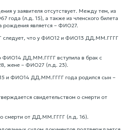
ия у заявителя отсутствует. Между тем, из
 года (л.д. 15), а также из членского билета
а рождения является – ФИО27.
Г следует, что у ФИО12 и ФИО13 ДД.ММ.ГГГГ
о ФИО14 ДД.ММ.ГГГГ вступила в брак с
, жене – ФИО27 (л.д. 23).
15 и ФИО14 ДД.ММ.ГГГГ года родился сын –
верждается свидетельством о смерти от
смерти от ДД.ММ.ГГГГ (л.д. 16).
следованных судом документов подтверждается