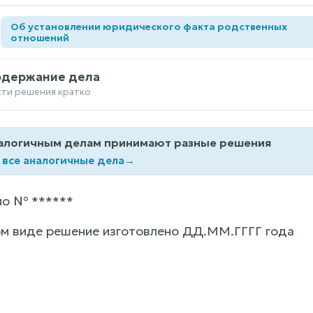
Об установлении юридического факта родственных
а
отношений
одержание дела
сти решения кратко
алогичным делам принимают разные решения
 все аналогичные дела
→
ло № ******
м виде решение изготовлено ДД.ММ.ГГГГ года