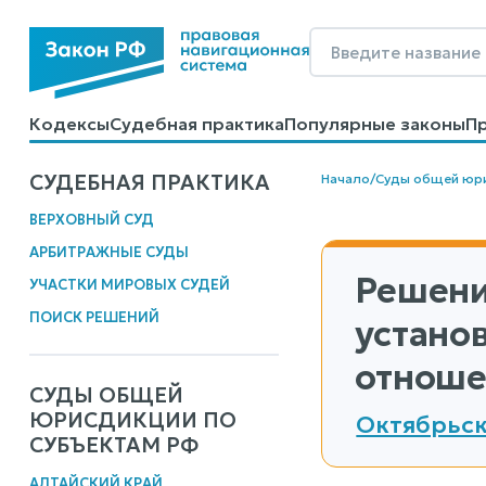
Кодексы
Судебная практика
Популярные законы
П
Калькуляторы
Справочные материалы
Образцы до
СУДЕБНАЯ ПРАКТИКА
Начало
/
Суды общей юр
ВЕРХОВНЫЙ СУД
АРБИТРАЖНЫЕ СУДЫ
Решени
УЧАСТКИ МИРОВЫХ СУДЕЙ
ПОИСК РЕШЕНИЙ
устано
отноше
СУДЫ ОБЩЕЙ
ЮРИСДИКЦИИ ПО
Октябрьск
СУБЪЕКТАМ РФ
АЛТАЙСКИЙ КРАЙ