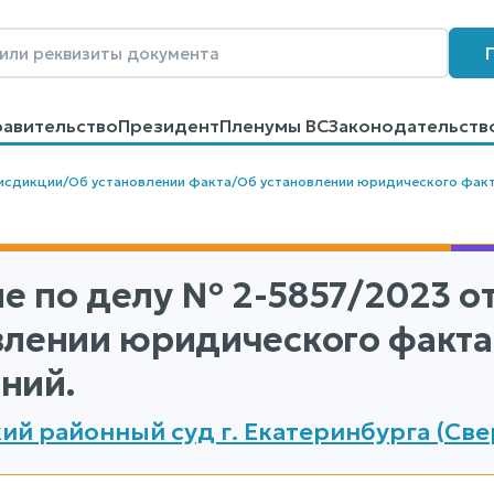
равительство
Президент
Пленумы ВС
Законодательств
говоров
Контакты
Помощь
Поиск
исдикции
/
Об установлении факта
/
Об установлении юридического фак
е по делу
№ 2-5857/2023
от
влении юридического факт
ний.
ий районный суд г. Екатеринбурга (Све