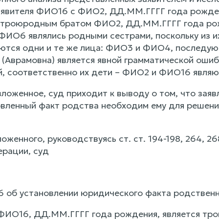
аявителя ФИО16 с ФИО2, ДД.ММ.ГГГГ года рожден
 троюродным братом ФИО2, ДД.ММ.ГГГГ года рож
О6 являлись родными сестрами, поскольку из их
ются одни и те же лица: ФИО3 и ФИО4, последую
(Аврамовна) является явной грамматической ош
й, соответственно их дети – ФИО2 и ФИО16 явля
ложенное, суд приходит к выводу о том, что за
овленный факт родства необходим ему для решени
оженного, руководствуясь ст. ст. 194-198, 264, 
рации, суд
 об установлении юридического факта родственн
 ФИО16, ДД.ММ.ГГГГ года рождения, является т