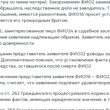
тра по линии матери). Захоронением ФИО2 занимал
обращался, наследственное дело не заводилось. 
ошения, имеются разночтения, ФИО16 просит уст
яется его троюродным братом.
, заинтересованное лицо ФИО24 в судебное засед
ния заявления надлежащим образом. Заявитель на
о доверенности.
дании представитель заявителя ФИО22 доводы за
 Дополнительно пояснил, что установление факт
едства, оставшегося после смерти ФИО2
ояснения представителя заявителя ФИО16 – ФИО2
ла, считает, что заявление подлежит удовлетвор
со ст. 262 Гражданского процессуального кодекс
лении фактов, имеющих юридическое значение, в 
у ст. 265 Гражданского процессуального кодекса 