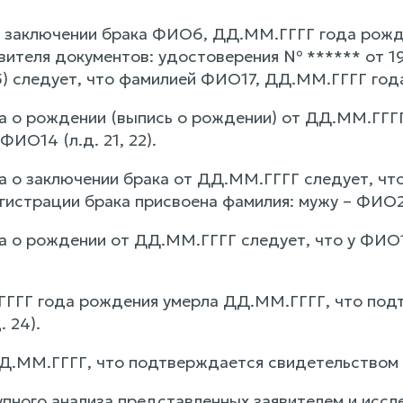
 заключении брака ФИО6, ДД.ММ.ГГГГ года рожден
ителя документов: удостоверения № ****** от 1967
15) следует, что фамилией ФИО17, ДД.ММ.ГГГГ год
а о рождении (выпись о рождении) от ДД.ММ.ГГГ
ФИО14 (л.д. 21, 22).
а о заключении брака от ДД.ММ.ГГГГ следует, чт
гистрации брака присвоена фамилия: мужу – ФИО28
а о рождении от ДД.ММ.ГГГГ следует, что у ФИО
ГГ года рождения умерла ДД.ММ.ГГГГ, что подт
 24).
.ММ.ГГГГ, что подтверждается свидетельством о 
упного анализа представленных заявителем и ис