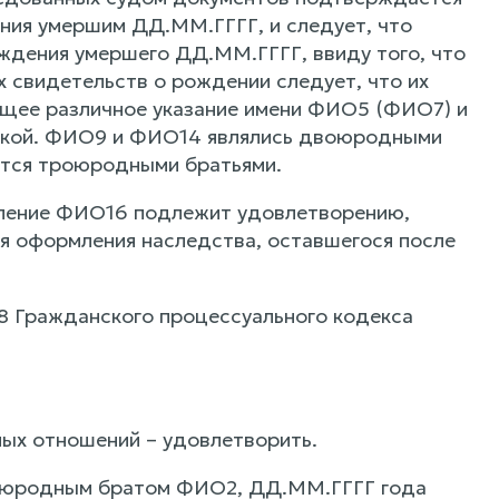
ия умершим ДД.ММ.ГГГГ, и следует, что
дения умершего ДД.ММ.ГГГГ, ввиду того, что
 свидетельств о рождении следует, что их
щее различное указание имени ФИО5 (ФИО7) и
ибкой. ФИО9 и ФИО14 являлись двоюродными
ются троюродными братьями.
явление ФИО16 подлежит удовлетворению,
я оформления наследства, оставшегося после
268 Гражданского процессуального кодекса
ых отношений – удовлетворить.
роюродным братом ФИО2, ДД.ММ.ГГГГ года