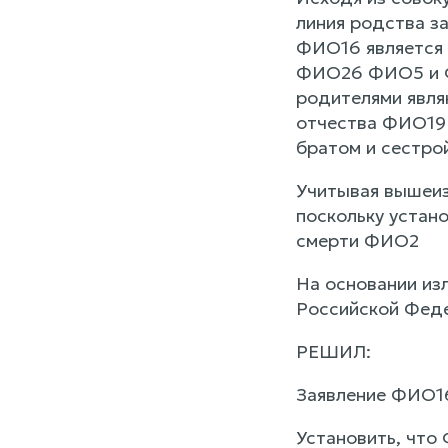
линия родства з
ФИО16 является
ФИО26 ФИО5 и ФИ
родителями явля
отчества ФИО19 
братом и сестро
Учитывая вышеиз
поскольку устан
смерти ФИО2
На основании изл
Российской Феде
РЕШИЛ:
Заявление ФИО16
Установить, что