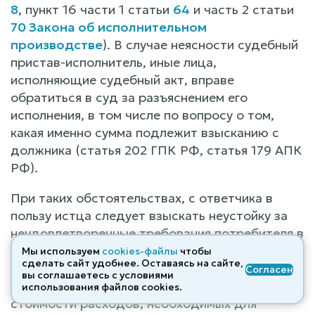
8
, пункт 16 части 1 статьи
64
и часть 2 статьи
70 Закона об исполнительном
производстве
). В случае неясности судебный
пристав-исполнитель, иные лица,
исполняющие судебный акт, вправе
обратиться в суд за разъяснением его
исполнения, в том числе по вопросу о том,
какая именно сумма подлежит взысканию с
должника (статья 202 ГПК РФ, статья 179 АПК
РФ).
При таких обстоятельствах, с ответчика в
пользу истца следует взыскать неустойку за
неудовлетворенные требования потребителя в
размере 1% в день на сумму 637 043,86 руб.,
Мы используем
cookies-файлы
чтобы
сделать сайт удобнее. Оставаясь на сайте,
начиная с ДД.ММ.ГГГГ по день фактического
Согласен
вы соглашаетесь с условиями
исполнения обязательства, но не более
использования файлов cооkies.
стоимости расходов, необходимых для