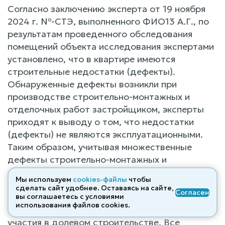
Согласно заключению эксперта от 19 ноября
2024 г. №-СТЭ, выполненного ФИО13 А.Г., по
результатам проведенного обследования
помещений объекта исследования экспертами
установлено, что в квартире имеются
строительные недостатки (дефекты).
Обнаруженные дефекты возникли при
производстве строительно-монтажных и
отделочных работ застройщиком, эксперты
приходят к выводу о том, что недостатки
(дефекты) не являются эксплуатационными.
Таким образом, учитывая множественные
дефекты строительно-монтажных и
отделочных работ, выполненных
Мы используем
cookies-файлы
чтобы
застройщиком, качество этих работ не в
сделать сайт удобнее. Оставаясь на сайте,
Согласен
полной мере соответствует строительным,
вы соглашаетесь с условиями
использования файлов cооkies.
техническим и иным нормам, а также договору
участия в долевом строительстве. Все