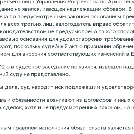
ретьего лица Управления Росреестра по Архангел
дание не явился, извещен надлежащим образом. В 
ека по предусмотренным законом основаниям прекр
я всех третьих лиц, залогодатель вправе обратит
онодательством не предусмотрено такого способ
авовые основания для удовлетворения требований
вуют, поскольку судебный акт о признании обреме
нием для внесения соответствующих изменений в 
2 о в судебное заседание не явился, извещен на
ний суду не представлено.
ы дела, суд находит иск подлежащим удовлетво
ва и обязанности возникают из договоров и иных 
 сделок, хотя и не предусмотренных законом, но н
ым правилом исполнения обязательств является н