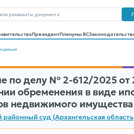
равительство
Президент
Пленумы ВС
Законодательств
говоров
Контакты
Помощь
Поиск
исдикции
е по делу
№ 2-612/2025
от 
нии обременения в виде ип
ов недвижимого имущества
 районный суд (Архангельская область