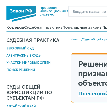
Кодексы
Судебная практика
Популярные законы
П
Калькуляторы
Справочные материалы
Образцы до
СУДЕБНАЯ ПРАКТИКА
Начало
/
Суды общей юр
ВЕРХОВНЫЙ СУД
АРБИТРАЖНЫЕ СУДЫ
Решени
УЧАСТКИ МИРОВЫХ СУДЕЙ
ПОИСК РЕШЕНИЙ
призна
объект
СУДЫ ОБЩЕЙ
ЮРИСДИКЦИИ ПО
Плесецкий
СУБЪЕКТАМ РФ
АЛТАЙСКИЙ КРАЙ