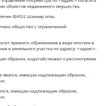
 Управление Росреестра по <адрес> погасить
нии объектов недвижимого имущества.
влечен ФИО2 Шахмир оглы.
ечено общество с ограниченной
сит признать обременения в виде ипотеки в
я и земельного участка по адресу: <адрес>.
щим образом, ходатайствовал о рассмотрении
е явился, извещен надлежащим образом,
но.
ился, извещен надлежащим образом,
но.