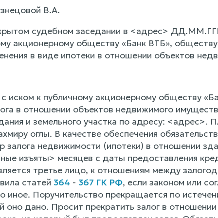
знецовой В.А.
крытом судебном заседании в <адрес> ДД.ММ.ГГГ
му акционерному обществу «Банк ВТБ», обществу
енения в виде ипотеки в отношении объектов не
с иском к публичному акционерному обществу «Ба
ога в отношении объектов недвижимого имущества
дания и земельного участка по адресу: <адрес>.
миру оглы. В качестве обеспечения обязательс
 залога недвижимости (ипотеки) в отношении здан
нные изъяты> месяцев с даты предоставления кред
вляется третье лицо, к отношениям между залого
вила статей
364
-
367 ГК РФ
, если законом или 
о иное. Поручительство прекращается по истечени
ый оно дано. Просит прекратить залог в отношени