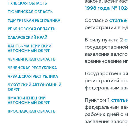
закона, возникае
ТУЛЬСКАЯ ОБЛАСТЬ
1998 года № 10
ТЮМЕНСКАЯ ОБЛАСТЬ
Согласно
статье
УДМУРТСКАЯ РЕСПУБЛИКА
регистрации в Е
УЛЬЯНОВСКАЯ ОБЛАСТЬ
ХАБАРОВСКИЙ КРАЙ
В силу пункта 2
с
государственной
ХАНТЫ-МАНСИЙСКИЙ
АВТОНОМНЫЙ ОКРУГ
заявления залог
ЧЕЛЯБИНСКАЯ ОБЛАСТЬ
возникновение ип
ЧЕЧЕНСКАЯ РЕСПУБЛИКА
Государственная
ЧУВАШСКАЯ РЕСПУБЛИКА
регистрацией пра
ЧУКОТСКИЙ АВТОНОМНЫЙ
федеральным зак
ОКРУГ
ЯМАЛО-НЕНЕЦКИЙ
Пунктом 1
стать
АВТОНОМНЫЙ ОКРУГ
федеральным зак
ЯРОСЛАВСКАЯ ОБЛАСТЬ
рабочих дней с м
заявления залог