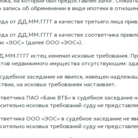
ока, на который был предоставлен залог. Обязать
 запись об обременении в виде ипотеки в отноше
да от ДД.ММ.ГГГГ в качестве третьего лица при
да от ДД.ММ.ГГГГ в качестве соответчика привл
ью «ЭОС» (далее ООО «ЭОС»).
Д.ММ.ГГГГ истец изменил исковые требования. Про
тов недвижимого имущества отсутствующим: здани
судебное заседание не явился, извещен надлежа
ствии, на исковых требованиях настаивает.
тветчика ПАО «Банк ВТБ» в судебное заседание н
сительно исковых требований суду не представле
тветчика ООО «ЭОС» в судебное заседание не яв
сительно исковых требований суду не представле