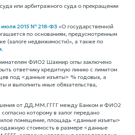
 суда или арбитражного суда о прекращении
3 июля 2015 № 218-ФЗ
«О государственной
огашается по основаниям, предусмотренным
е (залоге недвижимости)», а также по
м
.
инимателем ФИО2 Шахмир оглы заключено
крыть ответчику кредитную линию с лимитом
цев под <данные изъяты> % годовых, а
ты и выполнить иные обязательства,
лашения от ДД.ММ.ГГГГ между Банком и ФИО2
согласно которому в залог передано
жилое помещение, площадь <данные изъяты>
продажную стоимость в размере <данные