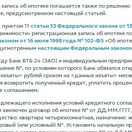
 запись об ипотеке погашается также по решению
ке, предусмотренном настоящей статьей.
 пунктом 11
статьи 53 Федерального закона от 1
вижимости» регистрационная запись об ипотеке п
коном от 16 июля 1998 года № 102-ФЗ
«Об ипотек
едусмотренным
настоящим Федеральным законо
ду Банк ВТБ 24 (ЗАО) и индивидуальным предпр
шение №, по условиям которого Банк обязался от
изъяты> рублей сроком на <данные изъяты> меся
я возвратить полученный кредит, уплатить процен
 соглашением.
адлежащего исполнения условий кредитного сог
 заключен договор об ипотеке № от ДД.ММ.ГГГГ, 
ство: квартира четырехкомнатная, назначение: 
ровый (или условный) №. Установить начальную 