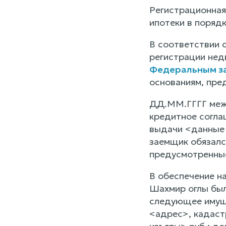
Регистрационная
ипотеки в поряд
В соответствии с
регистрации нед
Федеральным за
основаниям, пр
ДД.ММ.ГГГГ меж
кредитное согла
выдачи <данные 
заемщик обязалс
предусмотренные
В обеспечение н
Шахмир оглы был
следующее имуще
<адрес>, кадаст