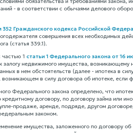
словиями обязательства и требованиями закона, ин
ваний - в соответствии с обычаями делового обо
и 352 Гражданского кодекса Российской Федер
логодержателя совершения всех необходимых дейст
га (статья 339.1).
с частью 1
статьи 1 Федерального закона от 16 и
к залогу недвижимого имущества, возникающему н
анных в нем обстоятельств (далее - ипотека в сил
, возникающем в силу договора об ипотеке, если 
нного Федерального закона определено, что ипоте
 кредитному договору, по договору займа или иног
упле-продаже, аренде, подряде, другом договоре,
федеральным законом.
еменение имущества, заложенного по договору об и