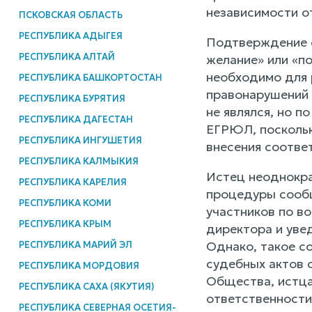
независимости о
ПСКОВСКАЯ ОБЛАСТЬ
РЕСПУБЛИКА АДЫГЕЯ
Подтверждение ф
РЕСПУБЛИКА АЛТАЙ
желание» или «п
необходимо для 
РЕСПУБЛИКА БАШКОРТОСТАН
правонарушений 
РЕСПУБЛИКА БУРЯТИЯ
не являлся, но 
РЕСПУБЛИКА ДАГЕСТАН
ЕГРЮЛ, поскольк
РЕСПУБЛИКА ИНГУШЕТИЯ
внесения соотве
РЕСПУБЛИКА КАЛМЫКИЯ
Истец неоднокра
РЕСПУБЛИКА КАРЕЛИЯ
процедуры сообщ
РЕСПУБЛИКА КОМИ
участников по в
РЕСПУБЛИКА КРЫМ
директора и уве
Однако, такое со
РЕСПУБЛИКА МАРИЙ ЭЛ
судебных актов 
РЕСПУБЛИКА МОРДОВИЯ
Общества, истца
РЕСПУБЛИКА САХА (ЯКУТИЯ)
ответственности
РЕСПУБЛИКА СЕВЕРНАЯ ОСЕТИЯ-