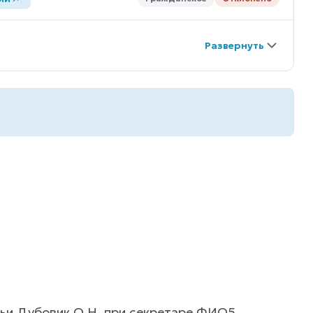
дьи Дубовик О.Н. при секретаре ФИО5