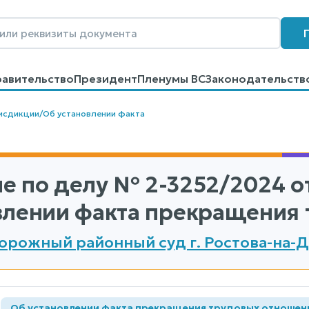
равительство
Президент
Пленумы ВС
Законодательств
говоров
Контакты
Помощь
Поиск
исдикции
/
Об установлении факта
е по делу
№ 2-3252/2024
от
влении факта прекращения 
рожный районный суд г. Ростова-на-До
а
Об установлении факта прекращения трудовых отношен