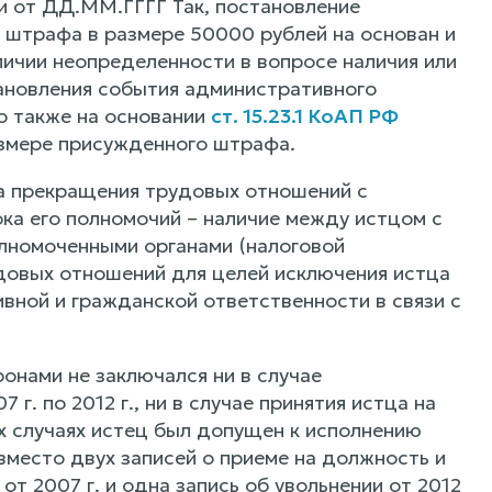
и от ДД.ММ.ГГГГ Так, постановление
 штрафа в размере 50000 рублей на основан и
ичии неопределенности в вопросе наличия или
ановления события административного
о также на основании
ст. 15.23.1 КоАП РФ
азмере присужденного штрафа.
та прекращения трудовых отношений с
ка его полномочий – наличие между истцом с
лномоченными органами (налоговой
удовых отношений для целей исключения истца
вной и гражданской ответственности в связи с
онами не заключался ни в случае
. по 2012 г., ни в случае принятия истца на
их случаях истец был допущен к исполнению
вместо двух записей о приеме на должность и
от 2007 г. и одна запись об увольнении от 2012