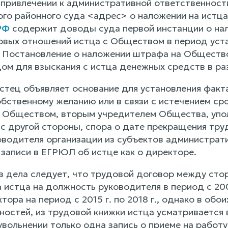
 привлечении к административной ответственност
о районного суда <адрес> о наложении на истца
 РФ
содержит доводы суда первой инстанции о нал
овых отношений истца с Обществом в период уст
 Постановление о наложении штрафа на Обществ
ом для взыскания с истца денежных средств в р
истец объявляет основание для установления фак
бственному желанию или в связи с истечением сро
 Обществом, вторым учредителем Общества, упо
, с другой стороны, спора о дате прекращения тр
оводителя организации из субъектов администрати
записи в ЕГРЮЛ об истце как о директоре.
в дела следует, что трудовой договор между стор
истца на должность руководителя в период с 2007 г
ора на период с 2015 г. по 2018 г., однако в обо
ностей, из трудовой книжки истца усматривается 
увольнении только одна запись о приеме на работу 