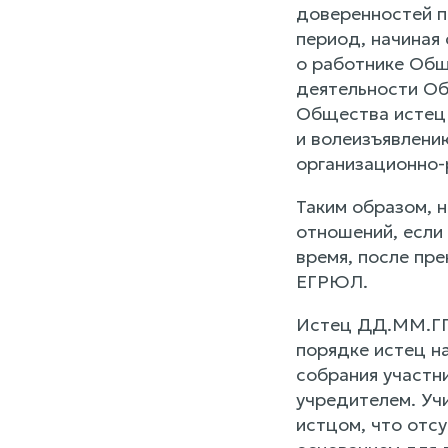
доверенностей п
период, начиная
о работнике Обще
деятельности Об
Общества истец 
и волеизъявлени
организационно-
Таким образом, 
отношений, если
время, после пр
ЕГРЮЛ.
Истец ДД.ММ.ГГГ
порядке истец н
собрания участн
учредителем. Уч
истцом, что отс