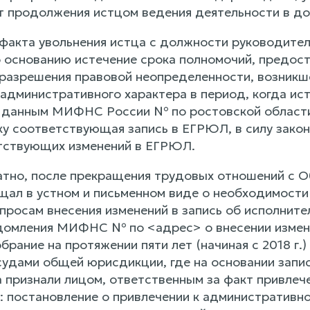
т продолжения истцом ведения деятельности в д
акта увольнения истца с должности руководител
о основанию истечение срока полномочий, предос
разрешения правовой неопределенности, возникш
административного характера в период, когда и
по данным МИФНС России № по ростовской области 
у соответствующая запись в ЕГРЮЛ, в силу закон
тствующих изменений в ЕГРЮЛ.
тно, после прекращения трудовых отношений с О
ал в устном и письменном виде о необходимости
опросам внесения изменений в запись об исполнит
домления МИФНС № по <адрес> о внесении измене
брание на протяжении пяти лет (начиная с 2018 г.
судами общей юрисдикции, где на основании запи
 признали лицом, ответственным за факт привле
: постановление о привлечении к административн