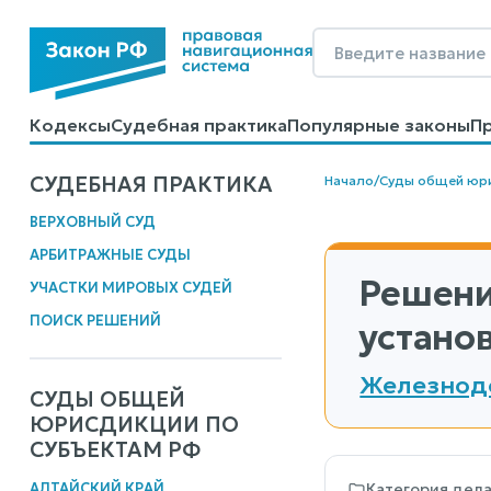
Кодексы
Судебная практика
Популярные законы
П
Калькуляторы
Справочные материалы
Образцы до
СУДЕБНАЯ ПРАКТИКА
Начало
/
Суды общей юр
ВЕРХОВНЫЙ СУД
АРБИТРАЖНЫЕ СУДЫ
Решени
УЧАСТКИ МИРОВЫХ СУДЕЙ
ПОИСК РЕШЕНИЙ
устано
Железнодо
СУДЫ ОБЩЕЙ
ЮРИСДИКЦИИ ПО
СУБЪЕКТАМ РФ
АЛТАЙСКИЙ КРАЙ
Категория дел