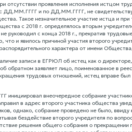
ри отсутствии проявления исполнения истцом труд
 с ДД.ММ.ГГГГ и по ДД.ММ.ГГГГ, не свидетельству
ства. Такое незначительное участие истца и при 
щества с 2018 г. определялось вторым учредител
не руководил с конца 2018 г., прекратив трудовы
ю, что и явилось причиной участия второго учред
распорядительного характера от имени Общества
наличие записи в ЕГРЮЛ об истец как о директоре
 об обратном заявляет лицо, поименованное в рее
екращения трудовых отношений, истец вправе был 
Г инициировал внеочередное собрание участнико
аправил в адрес второго участника общества уве
иков, однако, собрание проведено не было, ввиду
итывая бездействие второго учредителя по вопрос
утствие решения общего собрания о прекращении 