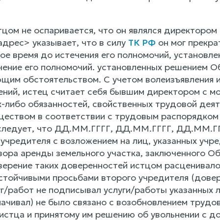
тцом не оспаривается, что он являлся директором 
<адрес> указывает, что в силу
ТК РФ
он мог прекра
ое время до истечения его полномочий, установл
ечение его полномочий. установленных решением О
им обстоятельством. С учетом волеизъявления и
ний, истец считает себя бывшим директором с мо
х-либо обязанностей, свойственных трудовой деят
еством в соответствии с трудовым распорядком
следует, что ДД.ММ.ГГГГ, ДД.ММ.ГГГГ, ДД.ММ.ГГ
 учредителя с возложением на лиц, указанных учр
вора аренды земельного участка, заключенного 
ерение таких доверенностей истцом расценивало
стойчивыми просьбами второго учредителя (довер
уг/работ не подписывал услуги/работы указанных
ачивал) не было связано с возобновлением трудо
истца и принятому им решению об увольнении с д