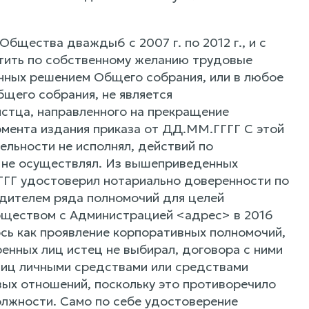
Общества дважды6 с 2007 г. по 2012 г., и с
тить по собственному желанию трудовые
енных решением Общего собрания, или в любое
бщего собрания, не является
стца, направленного на прекращение
мента издания приказа от ДД.ММ.ГГГГ С этой
ельности не исполнял, действий по
 не осуществлял. Из вышеприведенных
ГГ удостоверил нотариально доверенности по
едителем ряда полномочий для целей
Обществом с Администрацией <адрес> в 2016
сь как проявление корпоративных полномочий,
енных лиц истец не выбирал, договора с ними
 лиц личными средствами или средствами
вых отношений, поскольку это противоречило
олжности. Само по себе удостоверение