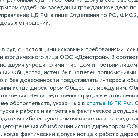
крытом судебном заседании гражданское дело по
правление ЦБ РФ в лице Отделения по РО, ФИО2
довых отношений,
в суд с настоящими исковыми требованиями, ссыла
ии юридического лица ООО «Донстрой». В соответ
о двумя учредителями – истцом и третьим лицом 
ании Общества, истец был наделен полномочиями
о и без доверенности представлять интересы обще
ании истца директором Общества, между ним. Об
отношения. Непосредственно трудовые отношения
нее обстоятельств, указанных в
статье 16 ТК РФ
. 
пуска к работе и запрета на фактическое допущен
дателя либо его уполномоченного на это представ
щего решения об избрании истца директором ОО
, когда фактический допуск истца к работе дире