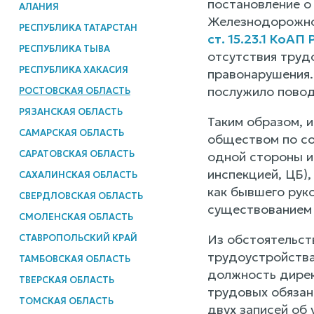
постановление о
АЛАНИЯ
Железнодорожног
РЕСПУБЛИКА ТАТАРСТАН
ст. 15.23.1 КоАП
РЕСПУБЛИКА ТЫВА
отсутствия труд
РЕСПУБЛИКА ХАКАСИЯ
правонарушения.
послужило повод
РОСТОВСКАЯ ОБЛАСТЬ
РЯЗАНСКАЯ ОБЛАСТЬ
Таким образом, 
САМАРСКАЯ ОБЛАСТЬ
обществом по со
САРАТОВСКАЯ ОБЛАСТЬ
одной стороны и
инспекцией, ЦБ)
САХАЛИНСКАЯ ОБЛАСТЬ
как бывшего рук
СВЕРДЛОВСКАЯ ОБЛАСТЬ
существованием 
СМОЛЕНСКАЯ ОБЛАСТЬ
Из обстоятельст
СТАВРОПОЛЬСКИЙ КРАЙ
трудоустройства 
ТАМБОВСКАЯ ОБЛАСТЬ
должность директ
ТВЕРСКАЯ ОБЛАСТЬ
трудовых обязан
ТОМСКАЯ ОБЛАСТЬ
двух записей об 