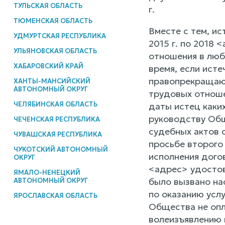
ТУЛЬСКАЯ ОБЛАСТЬ
г.
ТЮМЕНСКАЯ ОБЛАСТЬ
Вместе с тем, ис
УДМУРТСКАЯ РЕСПУБЛИКА
2015 г. по 2018 
УЛЬЯНОВСКАЯ ОБЛАСТЬ
отношения в люб
ХАБАРОВСКИЙ КРАЙ
время, если ист
правопрекращающ
ХАНТЫ-МАНСИЙСКИЙ
АВТОНОМНЫЙ ОКРУГ
трудовых отноше
ЧЕЛЯБИНСКАЯ ОБЛАСТЬ
даты истец каки
руководству Общ
ЧЕЧЕНСКАЯ РЕСПУБЛИКА
судебных актов 
ЧУВАШСКАЯ РЕСПУБЛИКА
просьбе второго
ЧУКОТСКИЙ АВТОНОМНЫЙ
исполнения дого
ОКРУГ
<адрес> удостов
ЯМАЛО-НЕНЕЦКИЙ
было вызвано на
АВТОНОМНЫЙ ОКРУГ
по оказанию усл
ЯРОСЛАВСКАЯ ОБЛАСТЬ
Общества не опл
волеизъявлению 