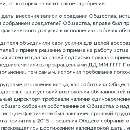
и, от которых зависит такое одобрение.
с даты внесения записи о создании Общества, ист
собранием создателей Общества, вправе был при
 фактического допуска к исполнению рабочих обяз
редителя объединили свои усилия для целей восс
телей и приняв решение о приеме на работу истца
ия истец издал за своей подписью приказ о прием
ледние считались прекращенными ДД.ММ.ГГГГ По 
увольнении, тем самым, исполнил требования поло
трудовые отношения истца, как работника Общест
одательства и условий возложения обязанностей н
льный директор» требовали наличия единовременн
 общего собрания собственников Общества о над
 С истцом фактически был заключен срочный трудо
кта принятия в 2015 г. решения Общего собрания 
 прекращались достижением календарной даты, у