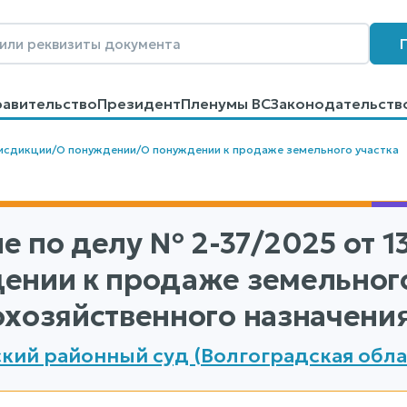
равительство
Президент
Пленумы ВС
Законодательств
говоров
Контакты
Помощь
Поиск
исдикции
/
О понуждении
/
О понуждении к продаже земельного участка
е по делу
№ 2-37/2025
от 1
ении к продаже земельного
охозяйственного назначения
кий районный суд (Волгоградская обла