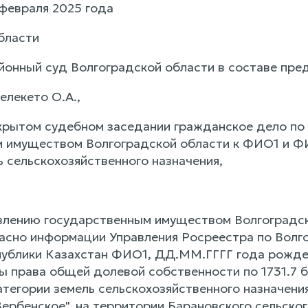
 февраля 2025 года
бласти
йонный суд Волгоградской области в составе пре
елекето О.А.,
крытом судебном заседании гражданское дело по
 имуществом Волгоградской области к ФИО1 и Ф
ь сельскохозяйственного назначения,
влению государственным имуществом Волгоградск
ласно информации Управления Росреестра по Волг
ублики Казахстан ФИО1, ДД.ММ.ГГГГ года рожде
ы права общей долевой собственности по 1731.7 б
атегории земель сельскохозяйственного назначени
ербенское", на территории Барановского сельског