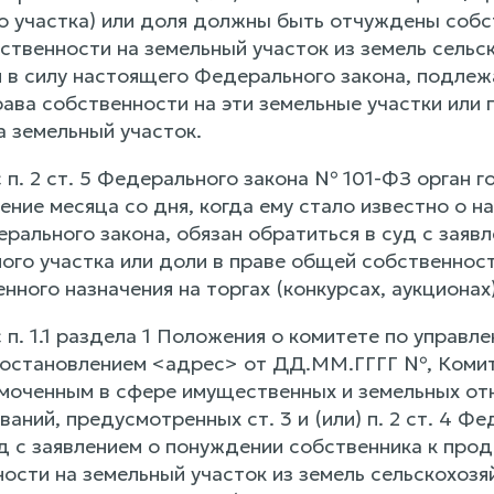
го участка) или доля должны быть отчуждены собс
ственности на земельный участок из земель сельс
я в силу настоящего Федерального закона, подлеж
ава собственности на эти земельные участки или 
а земельный участок.
 п. 2 ст. 5 Федерального закона № 101-ФЗ орган 
ние месяца со дня, когда ему стало известно о нар
ального закона, обязан обратиться в суд с заявл
ого участка или доли в праве общей собственност
нного назначения на торгах (конкурсах, аукционах)
с п. 1.1 раздела 1 Положения о комитете по упра
остановлением <адрес> от ДД.ММ.ГГГГ №, Комите
моченным в сфере имущественных и земельных отн
аний, предусмотренных ст. 3 и (или) п. 2 ст. 4 Ф
д с заявлением о понуждении собственника к прод
сти на земельный участок из земель сельскохозяй