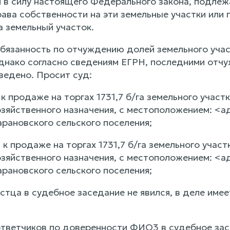
я в силу настоящего Федерального закона, подлеж
ава собственности на эти земельные участки или 
а земельный участок.
обязанность по отчуждению долей земельного учас
ако согласно сведениям ЕГРН, последними отчу
ведено. Просит суд:
к продаже на торгах 1731,7 б/га земельного учас
озяйственного назначения, с местоположением: <а
арановского сельского поселения;
к продаже на торгах 1731,7 б/га земельного учас
озяйственного назначения, с местоположением: <а
арановского сельского поселения;
тца в судебное заседание не явился, в деле имее
тветчиков по доверенности ФИО3 в судебное зас