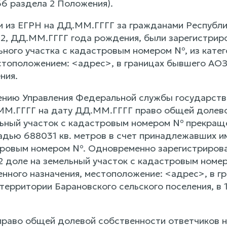
.66 раздела 2 Положения).
и из ЕГРН на ДД.ММ.ГГГГ за гражданами Республ
, ДД.ММ.ГГГГ года рождения, были зарегистрир
льного участка с кадастровым номером №, из кате
естоположением: <адрес>, в границах бывшего АОЗ
ния.
нию Управления Федеральной службы государстве
ММ.ГГГГ на дату ДД.ММ.ГГГГ право общей долев
ьный участок с кадастровым номером № прекращен
дью 688031 кв. метров в счет принадлежавших им
тровым номером №. Одновременно зарегистриров
/2 доле на земельный участок с кадастровым номе
енного назначения, местоположение: <адрес>, в г
 территории Барановского сельского поселения, в 
 право общей долевой собственности ответчиков 