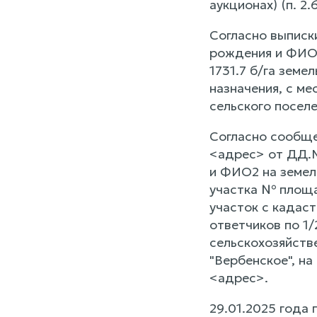
аукционах) (п. 2
Согласно выписк
рождения и ФИО2
1731.7 б/га земе
назначения, с м
сельского поселе
Согласно сообще
<адрес> от ДД.
и ФИО2 на земел
участка № площа
участок с кадас
ответчиков по 1
сельскохозяйств
"Вербенское", на
<адрес>.
29.01.2025 года