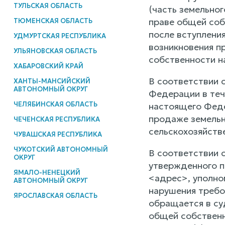
ТУЛЬСКАЯ ОБЛАСТЬ
(часть земельно
праве общей соб
ТЮМЕНСКАЯ ОБЛАСТЬ
после вступлени
УДМУРТСКАЯ РЕСПУБЛИКА
возникновения пр
УЛЬЯНОВСКАЯ ОБЛАСТЬ
собственности н
ХАБАРОВСКИЙ КРАЙ
В соответствии с
ХАНТЫ-МАНСИЙСКИЙ
АВТОНОМНЫЙ ОКРУГ
Федерации в тече
ЧЕЛЯБИНСКАЯ ОБЛАСТЬ
настоящего Федер
продаже земельн
ЧЕЧЕНСКАЯ РЕСПУБЛИКА
сельскохозяйстве
ЧУВАШСКАЯ РЕСПУБЛИКА
ЧУКОТСКИЙ АВТОНОМНЫЙ
В соответствии 
ОКРУГ
утвержденного п
ЯМАЛО-НЕНЕЦКИЙ
<адрес>, уполно
АВТОНОМНЫЙ ОКРУГ
нарушения требов
ЯРОСЛАВСКАЯ ОБЛАСТЬ
обращается в су
общей собственно