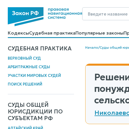
Кодексы
Судебная практика
Популярные законы
П
Калькуляторы
Справочные материалы
Образцы до
СУДЕБНАЯ ПРАКТИКА
Начало
/
Суды общей юр
ВЕРХОВНЫЙ СУД
АРБИТРАЖНЫЕ СУДЫ
Решени
УЧАСТКИ МИРОВЫХ СУДЕЙ
ПОИСК РЕШЕНИЙ
понужд
сельск
СУДЫ ОБЩЕЙ
ЮРИСДИКЦИИ ПО
Николаевс
СУБЪЕКТАМ РФ
АЛТАЙСКИЙ КРАЙ