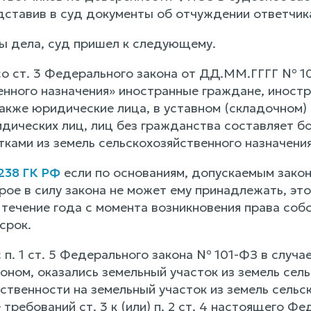
дставив в суд документы об отчуждении ответчик
ы дела, суд пришел к следующему.
со ст. 3 Федерального закона от ДД.ММ.ГГГГ № 1
енного назначения» иностранные граждане, иностр
также юридические лица, в уставном (складочном)
дических лиц, лиц без гражданства составляет бо
ками из земель сельскохозяйственного назначения
 238 ГК РФ
если по основаниям, допускаемым закон
рое в силу закона не может ему принадлежать, э
 течение года с момента возникновения права соб
срок.
 п. 1 ст. 5 Федерального закона № 101-ФЗ в случа
ном, оказались земельный участок из земель сель
твенности на земельный участок из земель сельск
требований ст. 3 к (или) п. 2 ст. 4 настоящего Ф