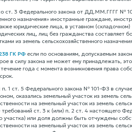
со ст. 3 Федерального закона от ДД.ММ.ГГГГ № 1
енного назначения» иностранные граждане, иностр
также юридические лица, в уставном (складочном)
дических лиц, лиц без гражданства составляет бо
ками из земель сельскохозяйственного назначения
 238 ГК РФ
если по основаниям, допускаемым закон
рое в силу закона не может ему принадлежать, э
 течение года с момента возникновения права соб
срок.
 п. 1 ст. 5 Федерального закона № 101-ФЗ в случа
ном, оказались земельный участок из земель сель
твенности на земельный участок из земель сельск
требований ст. 3 к (или) п. 2 ст. 4 настоящего Ф
го участка) или доля должны быть отчуждены собс
ственности на земельный участок из земель сельс