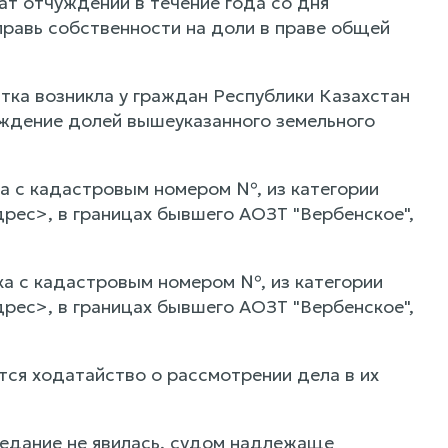
ат отчуждении в течение года со дня
правь собственности на доли в праве общей
тка возникла у граждан Республики Казахстан
ждение долей вышеуказанного земельного
тка с кадастровым номером №, из категории
дрес>, в границах бывшего АОЗТ "Вербенское",
тка с кадастровым номером №, из категории
дрес>, в границах бывшего АОЗТ "Вербенское",
тся ходатайство о рассмотрении дела в их
едание не явилась, судом надлежаще