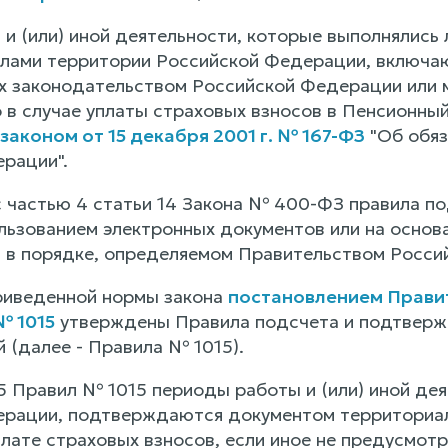
и (или) иной деятельности, которые выполнялись 
елами территории Российской Федерации, включаю
х законодательством Российской Федерации или
 в случае уплаты страховых взносов в Пенсионны
аконом от 15 декабря 2001 г. № 167-ФЗ
"Об обяз
рации".
с частью 4 статьи 14 Закона № 400-ФЗ правила по
ользованием электронных документов или на основ
 в порядке, определяемом Правительством Росси
риведенной нормы закона
постановлением Прави
№ 1015
утверждены Правила подсчета и подтвержд
 (далее - Правила № 1015).
 5 Правил № 1015 периоды работы и (или) иной де
рации, подтверждаются документом территориал
лате страховых взносов, если иное не предусмот