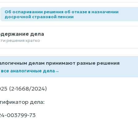
Об оспаривании решения об отказе в назначении
а
досрочной страховой пенсии
одержание дела
сти решения кратко
алогичным делам принимают разные решения
 все аналогичные дела
→
25 (2-1668/2024)
тификатор дела:
24-003799-73