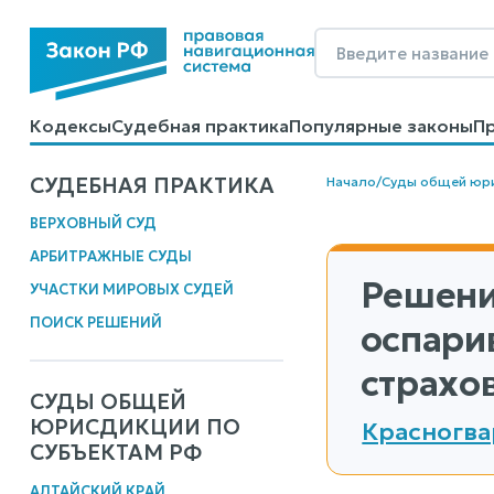
Кодексы
Судебная практика
Популярные законы
П
Калькуляторы
Справочные материалы
Образцы до
СУДЕБНАЯ ПРАКТИКА
Начало
/
Суды общей юр
ВЕРХОВНЫЙ СУД
АРБИТРАЖНЫЕ СУДЫ
Решени
УЧАСТКИ МИРОВЫХ СУДЕЙ
ПОИСК РЕШЕНИЙ
оспари
страхов
СУДЫ ОБЩЕЙ
ЮРИСДИКЦИИ ПО
Красногва
СУБЪЕКТАМ РФ
АЛТАЙСКИЙ КРАЙ