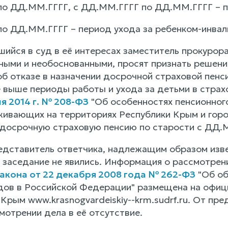
по ДД.ММ.ГГГГ, с ДД.ММ.ГГГГ по ДД.ММ.ГГГГ – п
по ДД.ММ.ГГГГ – период ухода за ребенком-инвал
ийся в суд в её интересах заместитель прокурор
ными и необоснованными, просят признать решен
 отказе в назначении досрочной страховой пенси
е выше периоды работы и ухода за детьми в стра
ля 2014 г. № 208-ФЗ
"Об особенностях пенсионног
ивающих на территориях Республики Крым и город
 досрочную страховую пенсию по старости с ДД.
дставитель ответчика, надлежащим образом изве
е заседание не явились. Информация о рассмотрен
акона от 22 декабря 2008 года № 262-ФЗ
"Об об
дов в Российской Федерации" размещена на офиц
 Крым www.krasnogvardeiskiy--krm.sudrf.ru. От п
мотрении дела в её отсутствие.