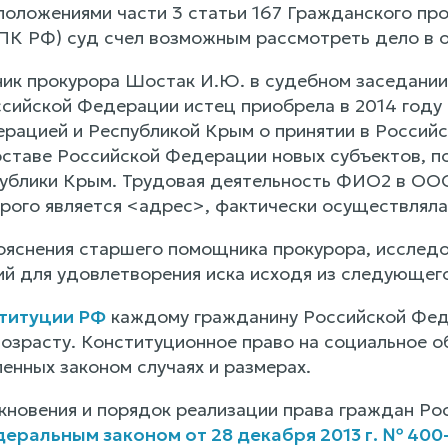
положениями части 3 статьи 167 Гражданского пр
ГПК РФ) суд счел возможным рассмотреть дело в о
к прокурора Шостак И.Ю. в судебном заседании 
сийской Федерации истец приобрела в 2014 году 
рацией и Республикой Крым о принятии в Россий
оставе Российской Федерации новых субъектов, по
ублики Крым. Трудовая деятельность ФИО2 в ОО
рого является <адрес>, фактически осуществляла
ояснения старшего помощника прокурора, исследо
ий для удовлетворения иска исходя из следующего
ституции РФ
каждому гражданину Российской Фед
возрасту. Конституционное право на социальное о
енных законом случаях и размерах.
кновения и порядок реализации права граждан Ро
еральным законом от 28 декабря 2013 г. № 400