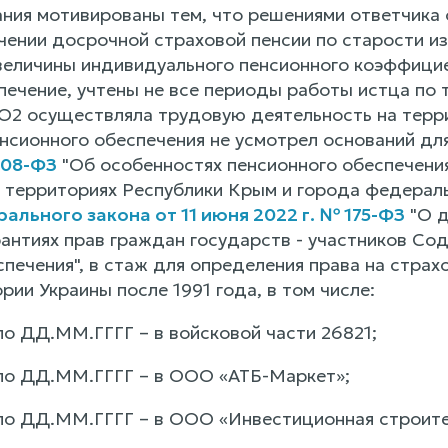
ания мотивированы тем, что решениями ответчи
ачении досрочной страховой пенсии по старости и
величины индивидуального пенсионного коэффицие
ечение, учтены не все периоды работы истца по т
 осуществляла трудовую деятельность на террит
енсионного обеспечения не усмотрел оснований дл
208-ФЗ
"Об особенностях пенсионного обеспечени
территориях Республики Крым и города федерально
ального закона от 11 июня 2022 г. № 175-ФЗ
"О д
рантиях прав граждан государств - участников Со
спечения", в стаж для определения права на стра
рии Украины после 1991 года, в том числе:
по ДД.ММ.ГГГГ – в войсковой части 26821;
по ДД.ММ.ГГГГ – в ООО «АТБ-Маркет»;
по ДД.ММ.ГГГГ – в ООО «Инвестиционная строите