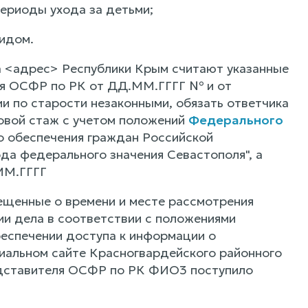
ериоды ухода за детьми;
идом.
а <адрес> Республики Крым считают указанные
ия ОСФР по РК от ДД.ММ.ГГГГ № и от
и по старости незаконными, обязать ответчика
ховой стаж с учетом положений
Федерального
о обеспечения граждан Российской
а федерального значения Севастополя", а
ММ.ГГГГ
щенные о времени и месте рассмотрения
ии дела в соответствии с положениями
еспечении доступа к информации о
иальном сайте Красногвардейского районного
редставителя ОСФР по РК ФИО3 поступило