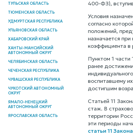
400-ФЗ), вступив
ТУЛЬСКАЯ ОБЛАСТЬ
ТЮМЕНСКАЯ ОБЛАСТЬ
Условия назначе
УДМУРТСКАЯ РЕСПУБЛИКА
согласно которо
УЛЬЯНОВСКАЯ ОБЛАСТЬ
положений, пред
назначается при 
ХАБАРОВСКИЙ КРАЙ
коэффициента в 
ХАНТЫ-МАНСИЙСКИЙ
АВТОНОМНЫЙ ОКРУГ
Пунктом 1 части
ЧЕЛЯБИНСКАЯ ОБЛАСТЬ
ранее достижени
ЧЕЧЕНСКАЯ РЕСПУБЛИКА
индивидуального
ЧУВАШСКАЯ РЕСПУБЛИКА
воспитавшему их
достигшим возрас
ЧУКОТСКИЙ АВТОНОМНЫЙ
ОКРУГ
Статьей 11 Зако
ЯМАЛО-НЕНЕЦКИЙ
АВТОНОМНЫЙ ОКРУГ
стаж. В страхов
территории Росси
ЯРОСЛАВСКАЯ ОБЛАСТЬ
эти периоды нач
статьи 11 Закон