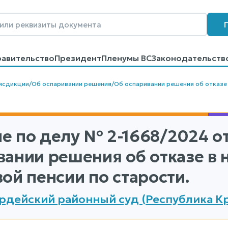
равительство
Президент
Пленумы ВС
Законодательств
говоров
Контакты
Помощь
Поиск
исдикции
/
Об оспаривании решения
/
Об оспаривании решения об отказе
е по делу
№ 2-1668/2024
от
вании решения об отказе в
ой пенсии по старости.
рдейский районный суд (Республика К