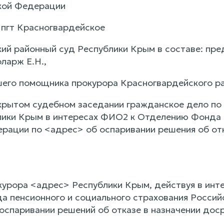
кой Федерации
. пгт Красногвардейское
ий районный суд Республики Крым в составе: пре
ларж Е.Н.,
шего помощника прокурора Красногвардейского р
крытом судебном заседании гражданское дело по 
ики Крым в интересах ФИО2 к Отделению Фонда п
рации по <адрес> об оспаривании решения об отк
курора <адрес> Республики Крым, действуя в инте
 пенсионного и социального страхования Россий
оспаривании решений об отказе в назначении доср