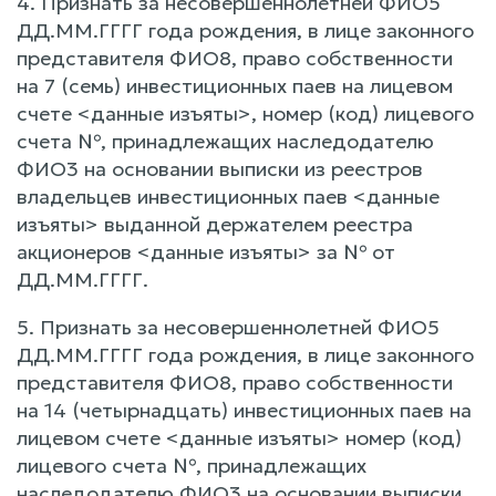
4. Признать за несовершеннолетней ФИО5
ДД.ММ.ГГГГ года рождения, в лице законного
представителя ФИО8, право собственности
на 7 (семь) инвестиционных паев на лицевом
счете <данные изъяты>, номер (код) лицевого
счета №, принадлежащих наследодателю
ФИО3 на основании выписки из реестров
владельцев инвестиционных паев <данные
изъяты> выданной держателем реестра
акционеров <данные изъяты> за № от
ДД.ММ.ГГГГ.
5. Признать за несовершеннолетней ФИО5
ДД.ММ.ГГГГ года рождения, в лице законного
представителя ФИО8, право собственности
на 14 (четырнадцать) инвестиционных паев на
лицевом счете <данные изъяты> номер (код)
лицевого счета №, принадлежащих
наследодателю ФИО3 на основании выписки