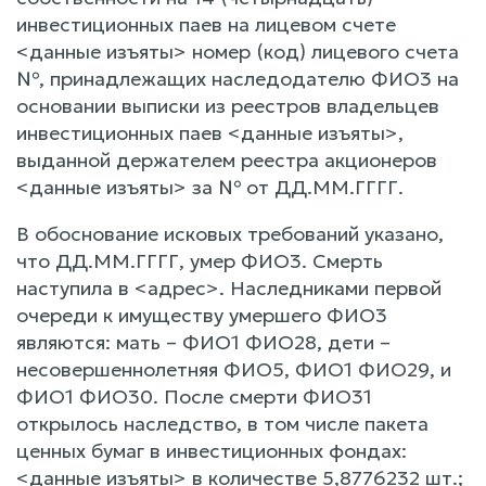
инвестиционных паев на лицевом счете
<данные изъяты> номер (код) лицевого счета
№, принадлежащих наследодателю ФИО3 на
основании выписки из реестров владельцев
инвестиционных паев <данные изъяты>,
выданной держателем реестра акционеров
<данные изъяты> за № от ДД.ММ.ГГГГ.
В обоснование исковых требований указано,
что ДД.ММ.ГГГГ, умер ФИО3. Смерть
наступила в <адрес>. Наследниками первой
очереди к имуществу умершего ФИО3
являются: мать – ФИО1 ФИО28, дети –
несовершеннолетняя ФИО5, ФИО1 ФИО29, и
ФИО1 ФИО30. После смерти ФИО31
открылось наследство, в том числе пакета
ценных бумаг в инвестиционных фондах:
<данные изъяты> в количестве 5,8776232 шт.;