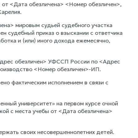
и от <Дата обезличена> <Номер обезличен>,
арелия.
чена> мировым судьей судебного участка
н судебный приказ о взыскании с ответчика
ботка и (или) иного дохода ежемесячно,
Адрес обезличен> УФССП России по <Адрес
роизводство <Номер обезличен>-ИП.
ено фактическим исполнением в связи с
нный университет» на первом курсе очной
кой с места учебы от <Дата обезличена>
ржать своих несовершеннолетних детей.