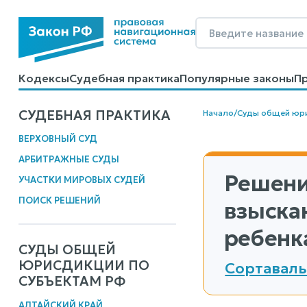
Кодексы
Судебная практика
Популярные законы
П
Калькуляторы
Справочные материалы
Образцы до
СУДЕБНАЯ ПРАКТИКА
Начало
/
Суды общей юр
ВЕРХОВНЫЙ СУД
АРБИТРАЖНЫЕ СУДЫ
Решени
УЧАСТКИ МИРОВЫХ СУДЕЙ
ПОИСК РЕШЕНИЙ
взыска
ребенк
СУДЫ ОБЩЕЙ
ЮРИСДИКЦИИ ПО
Сортаваль
СУБЪЕКТАМ РФ
АЛТАЙСКИЙ КРАЙ