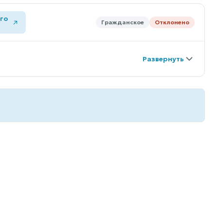
го
Гражданское
Отклонено