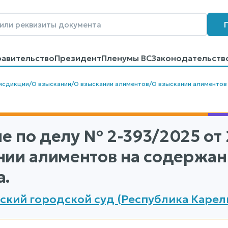
равительство
Президент
Пленумы ВС
Законодательств
говоров
Контакты
Помощь
Поиск
исдикции
/
О взыскании
/
О взыскании алиментов
/
О взыскании алиментов
е по делу
№ 2-393/2025
от 
нии алиментов на содержа
а.
ский городской суд (Республика Карел