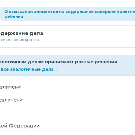
О взыскании алиментов на содержание совершеннолетне
а
ребенка
одержание дела
сти решения кратко
алогичным делам принимают разные решения
 все аналогичные дела
→
зличен>
езличен>
кой Федерации