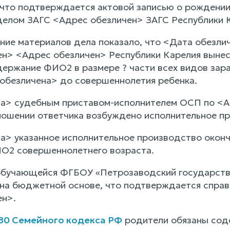
, что подтверждается актовой записью о рождени
елом ЗАГС <Адрес обезличен> ЗАГС Республики К
ние материалов дела показало, что <Дата обезли
н> <Адрес обезличен> Республики Карелия вынесе
держание ФИО2 в размере ? части всех видов зара
 обезличена> до совершеннолетия ребенка.
на> судебным приставом-исполнителем ОСП по <
ношении ответчика возбуждено исполнительное п
а> указанное исполнительное производство оконч
О2 совершеннолетнего возраста.
бучающейся ФГБОУ «Петрозаводский государстве
на бюджетной основе, что подтверждается справ
ен>.
 80 Семейного кодекса РФ
родители обязаны соде