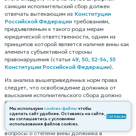
санкции исполнительский сбор должен
отвечать вытекающим из
Конституции
Российской Федерации
требованиям,
предъявляемым к такого рода мерам
юридической ответственности, одним из
принципов которой является наличие вины как
элемента субъективной стороны
правонарушения (статьи
49
,
50
,
52
-
54
,
55
Конституции Российской Федерации
).
Из анализа вышеприведенных норм права
следует, что освобождение должника от
взыскания исполнительского сбора должно
быть связано с отсутствием его вины в
Мы используем
cookies-файлы
чтобы
нарушении установленных сроков для
сделать сайт удобнее. Оставаясь на сайте,
Согласен
добровольного исполнения требований
вы соглашаетесь с условиями
использования файлов cооkies.
исполнительного документа. Следовательно,
вопросы о степени вины должника в