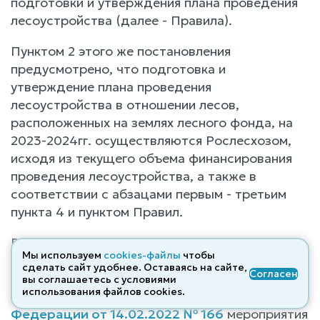
подготовки и утверждения плана проведения
лесоустройства (далее - Правила).
Пунктом 2 этого же постановления
предусмотрено, что подготовка и
утверждение плана проведения
лесоустройства в отношении лесов,
расположенных на землях лесного фонда, на
2023-2024гг. осуществляются Рослесхозом,
исходя из текущего объема финансирования
проведения лесоустройства, а также в
соответствии с абзацами первым - третьим
пункта 4 и пунктом Правил.
В соответствии с правилами подготовки и
Мы используем
cookies-файлы
чтобы
утверждения плана проведения
сделать сайт удобнее. Оставаясь на сайте,
Согласен
лесоустройства, утвержденного
вы соглашаетесь с условиями
использования файлов cооkies.
Постановлением Правительства Российской
Федерации от 14.02.2022 № 166
мероприятия