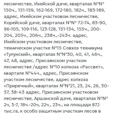
лесничестве, Икейской даче, кварталах №№
150ч., 151-159, 162-169, 172-180, 182ч., 183-189,
адрес, Икейском участковом лесничестве,
Корейской даче, кварталах №№ 72-74, 83-90,
96-105, 109-116, 123-128, 151-154, 155ч., 200-
204, 205ч., 206ч., 238ч.,-243ч. адрес,
Икейском участковом лесничестве,
техническом участке №15 Совхоз техникума
«Тулунский», кварталах №№30, 40, 41, 46ч.,
47, 48, адрес, Присаянском участком
лесничестве /адрес №10 колхоза «Рассвет»,
квартале №44ч., адрес, Присаянском
участком лесничестве, адрес колхоза
«Приречный», кварталах №№21, 23, 24, 26, 30-
37, 38-43 адрес, Присаянском участковом
лесничестве, Аршанской даче, кварталах №№
2ч, 3-7, 18ч.-20ч, 22ч., 23ч., на площади 87,1
тыс.га, к особо защитным участкам лесов в