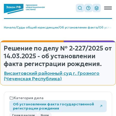
Начало
/
Суды общей юрисдикции
/
Об установлении факта
/
Об устано
Решение по делу
№ 2-227/2025
от
14.03.2025 - об установлении
факта регистрации рождения.
Висаитовский районный суд г. Грозного
(Чеченская Республика)
Категория дела
Об установлении факта государственной
регистрации рождения
Гражданское
None