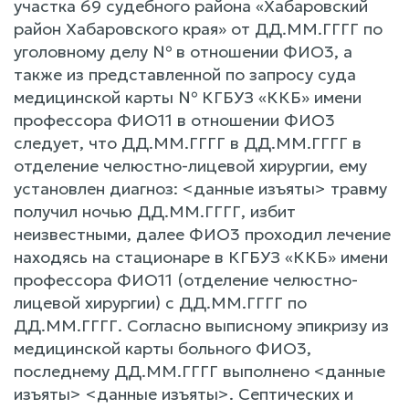
участка 69 судебного района «Хабаровский
район Хабаровского края» от ДД.ММ.ГГГГ по
уголовному делу № в отношении ФИО3, а
также из представленной по запросу суда
медицинской карты № КГБУЗ «ККБ» имени
профессора ФИО11 в отношении ФИО3
следует, что ДД.ММ.ГГГГ в ДД.ММ.ГГГГ в
отделение челюстно-лицевой хирургии, ему
установлен диагноз: <данные изъяты> травму
получил ночью ДД.ММ.ГГГГ, избит
неизвестными, далее ФИО3 проходил лечение
находясь на стационаре в КГБУЗ «ККБ» имени
профессора ФИО11 (отделение челюстно-
лицевой хирургии) с ДД.ММ.ГГГГ по
ДД.ММ.ГГГГ. Согласно выписному эпикризу из
медицинской карты больного ФИО3,
последнему ДД.ММ.ГГГГ выполнено <данные
изъяты> <данные изъяты>. Септических и