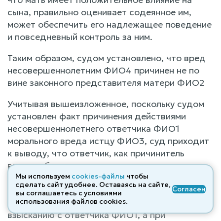
сына, правильно оценивает содеянное им,
может обеспечить его надлежащее поведение
и повседневный контроль за ним.
Таким образом, судом установлено, что вред
несовершеннолетним ФИО4 причинен не по
вине законного представителя матери ФИО2
Учитывая вышеизложенное, поскольку судом
установлен факт причинения действиями
несовершеннолетнего ответчика ФИО1
морального вреда истцу ФИО3, суд приходит
к выводу, что ответчик, как причинитель
вреда, обязан компенсировать истцу,
Мы используем
cookies-файлы
чтобы
причиненный моральный вред в размере
сделать сайт удобнее. Оставаясь на сайте,
Согласен
<данные изъяты> руб., считая этот размер
вы соглашаетесь с условиями
разумным и справедливым, который подлежит
использования файлов cооkies.
взысканию с ответчика ФИО1, а при