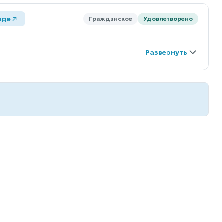
иде
Гражданское
Удовлетворено