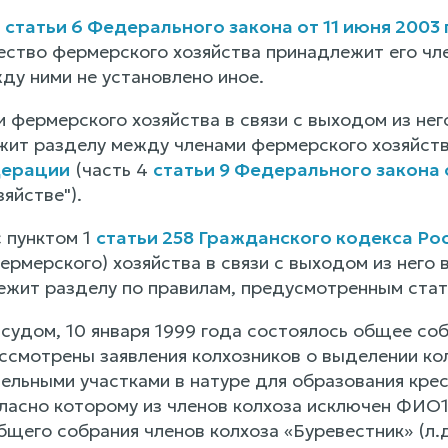
3
статьи 6 Федерального закона от 11 июня 2003 
ество фермерского хозяйства принадлежит его чле
ду ними не установлено иное.
 фермерского хозяйства в связи с выходом из нег
жит разделу между членами фермерского хозяйств
дерации
(часть 4
статьи 9 Федерального закона о
яйстве").
с пунктом 1
статьи 258 Гражданского кодекса Р
ермерского) хозяйства в связи с выходом из него 
жит разделу по правилам, предусмотренным ста
судом, 10 января 1999 года состоялось общее соб
ссмотрены заявления колхозников о выделении кол
ельными участками в натуре для образования крес
ласно которому из членов колхоза исключен ФИО1
щего собрания членов колхоза «Буревестник» (л.д.