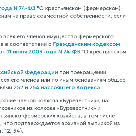
года N 74-ФЗ
"О крестьянском (фермерском)
нам на праве совместной собственности, если
о всех его членов имущество фермерского
а в соответствии с
Гражданским кодексом
т 11 июня 2003 года N 74-ФЗ
"О крестьянском
оссийской Федерации
при прекращении
всех его членов или по иным основаниям общее
тьями
252
и
254 настоящего Кодекса
.
рание членов колхоза «Буревестник», на
хозников из колхоза «Буревестник» и
тьянско-фермерских хозяйств, в том числе
, что подтверждается архивной выпиской из
 12, 54).