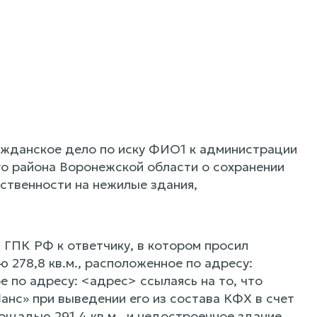
ажданское дело по иску ФИО1 к администрации
го района Воронежской области о сохранении
ственности на нежилые здания,
9 ГПК РФ к ответчику, в котором просил
 278,8 кв.м., расположенное по адресу:
е по адресу: <адрес> ссылаясь на то, что
нс» при выведении его из состава КФХ в счет
щадью 291,4 кв.м., и недостроенное здание,