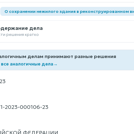
а
О сохранении нежилого здания в реконструированном в
одержание дела
сти решения кратко
алогичным делам принимают разные решения
 все аналогичные дела
→
23
1-2023-000106-23
ИЙСКОЙ ФЕДЕРАЦИИ