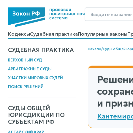
Кодексы
Судебная практика
Популярные законы
П
Калькуляторы
Справочные материалы
Образцы до
СУДЕБНАЯ ПРАКТИКА
Начало
/
Суды общей юр
ВЕРХОВНЫЙ СУД
АРБИТРАЖНЫЕ СУДЫ
Решени
УЧАСТКИ МИРОВЫХ СУДЕЙ
ПОИСК РЕШЕНИЙ
сохран
и приз
СУДЫ ОБЩЕЙ
ЮРИСДИКЦИИ ПО
Кантемиро
СУБЪЕКТАМ РФ
АЛТАЙСКИЙ КРАЙ