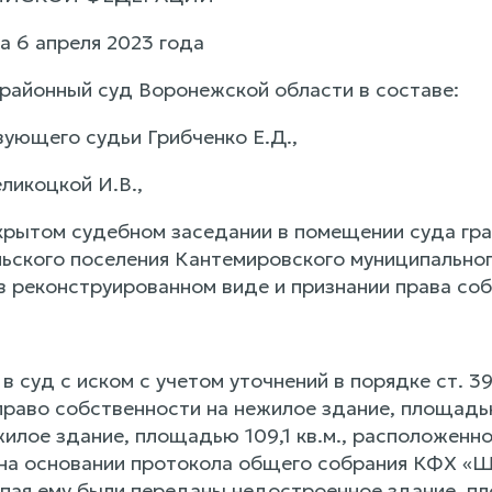
а 6 апреля 2023 года
районный суд Воронежской области в составе:
ующего судьи Грибченко Е.Д.,
ликоцкой И.В.,
крытом судебном заседании в помещении суда гр
льского поселения Кантемировского муниципально
в реконструированном виде и признании права соб
 суд с иском с учетом уточнений в порядке ст. 3
право собственности на нежилое здание, площадью
илое здание, площадью 109,1 кв.м., расположенно
 на основании протокола общего собрания КФХ «Ша
пая ему были переданы недостроенное здание, пло