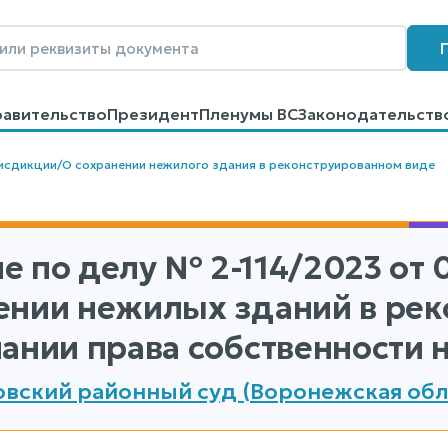
равительство
Президент
Пленумы ВС
Законодательств
говоров
Контакты
Помощь
Поиск
исдикции
/
О сохранении нежилого здания в реконструированном виде
е по делу
№ 2-114/2023
от 0
ении нежилых зданий в ре
нании права собственности 
вский районный суд (Воронежская обл