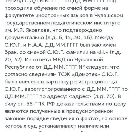
период с ДД.ММ.ГГГГ по ДД.ММ.ГГГГ год
проходила обучение по очной форме на
факультете иностранных языков в Чувашском
государственном педагогическом институте
им. И.Я. Яковлева, что подтверждено
документально (л.д. 6, 15, 30, 36). Между
С.Ю.Г. и Н.А.А. ДД.ММ.ГГГГ был заключён
брак, со сменой С.Ю.Г. фамилии на «Н.» (л.д.
20, 32). Из ответа МВД по Чувашской
Республике от ДД.ММ.ГГГГ № следует, что
согласно сведениям ТСЖ «Домотех» С.Ю.Г.
была внесена в карточку регистрации отца
С.Ю.Г., зарегистрированного с ДД.ММ.ГГГГ по
ДД.ММ.ГГГГ по адресу: <адрес> (л.д. 70). В
силу ст. 55 ГПК РФ доказательствами по делу
являются полученные в предусмотренном
законом порядке сведения о фактах, на основе
которых суд устанавливает наличие или