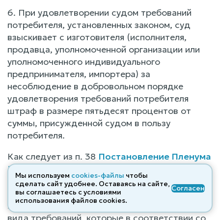
6. При удовлетворении судом требований
потребителя, установленных законом, суд
взыскивает с изготовителя (исполнителя,
продавца, уполномоченной организации или
уполномоченного индивидуального
предпринимателя, импортера) за
несоблюдение в добровольном порядке
удовлетворения требований потребителя
штраф в размере пятьдесят процентов от
суммы, присужденной судом в пользу
потребителя.
Как следует из п. 38
Постановление Пленума
Верховного Суда РФ от 28.06.2012 N 17
"О
Мы используем
cookies-файлы
чтобы
рассмотрении судами гражданских дел по
сделать сайт удобнее. Оставаясь на сайте,
Согласен
спорам о защите прав потребителей"
вы соглашаетесь с условиями
использования файлов cооkies.
необходимо иметь в виду, что право выбора
вида требований, которые в соответствии со