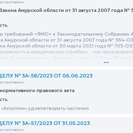
нистративное
Закона Амурской области от 31 августа 2007 года №
сть
и требований <ФИО> к Законодательному Собранию 
а Амурской области от 31 августа 2007 года № 364-О
на Амурской области от 30 марта 2021 года № 703-ОЗ): -
лжность в юридических службах», - как противореча
вовой взаимосвязи с абзацем 1 пункта 2 Указа Презид
...
рых мерах по укреплению юридических служб госуд
, в правовой взаимосвязи со статьей 42 Федеральног
ЛУ № 3А-58/2023 ОТ 06.06.2023
 организации местного самоуправления в Российской
та 2007 года № 25-ФЗ «О муниципальной службе в Росс
нистративное
кона от 27 июля 2004 года № 79-ФЗ «О государствен
нормативного правового акта
асти 4 статьи 15 Закона Амурской области от 13 дек
жбе Амурской области» (в редакции Закона Амурской 
сть
«Аполлон» удовлетворить частично
ЛУ № 3А-57/2023 ОТ 31.05.2023
нистративное