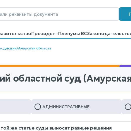
равительство
Президент
Пленумы ВС
Законодательств
говоров
Контакты
Помощь
Поиск
исдикции
/
Амурская область
ий областной суд (Амурская
АДМИНИСТРАТИВНЫЕ
 той же статье суды выносят разные решения