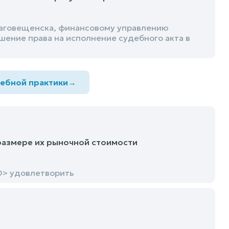
лаговещенска, финансовому управлению
ение права на исполнение судебного акта в
дебной практики
→
размере их рыночной стоимости
О> удовлетворить