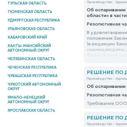
Производство - Адми
ТУЛЬСКАЯ ОБЛАСТЬ
Об оспаривании 
ТЮМЕНСКАЯ ОБЛАСТЬ
области» в части
УДМУРТСКАЯ РЕСПУБЛИКА
Резолютивная ча
УЛЬЯНОВСКАЯ ОБЛАСТЬ
В удовлетворени
ХАБАРОВСКИЙ КРАЙ
положения Закон
(в редакции Зако
ХАНТЫ-МАНСИЙСКИЙ
«замещающему до
АВТОНОМНЫЙ ОКРУГ
Федерации в пра
ЧЕЛЯБИНСКАЯ ОБЛАСТЬ
№ 528 «О некото
юридическую силу
ЧЕЧЕНСКАЯ РЕСПУБЛИКА
РЕШЕНИЕ ПО ДЕ
общих принципах
ЧУВАШСКАЯ РЕСПУБЛИКА
закона от 2 мар
Производство - Адми
Федерального за
ЧУКОТСКИЙ АВТОНОМНЫЙ
Об оспаривании 
абзацем первым ч
ОКРУГ
гражданской слу
Резолютивная ча
ЯМАЛО-НЕНЕЦКИЙ
АВТОНОМНЫЙ ОКРУГ
Требования ООО 
ЯРОСЛАВСКАЯ ОБЛАСТЬ
РЕШЕНИЕ ПО ДЕ
Производство - Адми