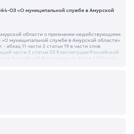
 364-ОЗ «О муниципальной службе в Амурской
Амурской области о признании недействующими
З «О муниципальной службе в Амурской области»
 абзац 11 части 2 статьи 19 в части слов
щий части 2 статьи 55 Конституции Российской
ента Российской Федерации от 8 мая 2001 года
арственных органов», имеющим большую
о закона от 6 октября 2003 года № 131-Ф3 «Об
 Федерации», пунктом 5 статьи 5 Федерального
ийской Федерации», пунктом 5 статьи 7
ной гражданской службе Российской Федерации»,
абря 2006 года № 261-03 «О государственной
области от 7 июля 2022 № 129-ОЗ)