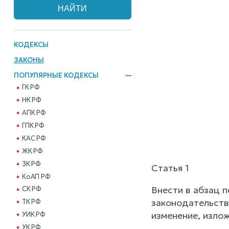
КОДЕКСЫ
ЗАКОНЫ
ПОПУЛЯРНЫЕ КОДЕКСЫ
ГК РФ
НК РФ
АПК РФ
ГПК РФ
КАС РФ
ЖК РФ
ЗК РФ
Статья 1
КоАП РФ
Внести в абзац п
СК РФ
законодательства 
ТК РФ
изменение, изло
УИК РФ
УК РФ