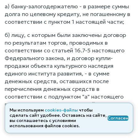
а) банку-залогодержателю - в размере суммы
долга по целевому кредиту, не погашенному в
соответствии с пунктом 1 настоящей части;
б) лицу, с которым были заключены договор
по результатам торгов, проводимых в
соответствии со статьей 16.7-5 настоящего
Федерального закона, и договор купли-
продажи объекта культурного наследия
единого института развития, - в сумме
денежных средств, оставшихся после
перечисления денежных средств в
соответствии с подпунктом "а" настоящего
пункта и пунктами 1, 2 настоящей части, но не
Мы используем
cookies-файлы
чтобы
более цены, уплаченной данным лицом за
сделать сайт удобнее. Оставаясь на сайте,
Согласен
указанные объекты недвижимого имущества в
вы соглашаетесь с условиями
использования файлов cооkies.
соответствии с такими договорами;