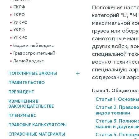
Положения насто
СК РФ
категорий "L", "
ТК РФ
максимальной ко
УИК РФ
грузов или обору
УК РФ
самоходные маши
УПК РФ
других войск, в
Бюджетный кодекс
специальной тех
Градостроительный
военно-техничес
Лесной кодекс
специальную аэр
ПОПУЛЯРНЫЕ ЗАКОНЫ
содержания аэр
ПРАВИТЕЛЬСТВО
Глава 1. Общие по
ПРЕЗИДЕНТ
Статья 1. Основн
ИЗМЕНЕНИЯ В
ЗАКОНОДАТЕЛЬСТВЕ
Статья 2. Правов
видов техники
ПЛЕНУМЫ ВС
Статья 3. Полном
ПРАВОВЫЕ КАЛЬКУЛЯТОРЫ
машин и других в
СПРАВОЧНЫЕ МАТЕРИАЛЫ
Статья 4. Полном