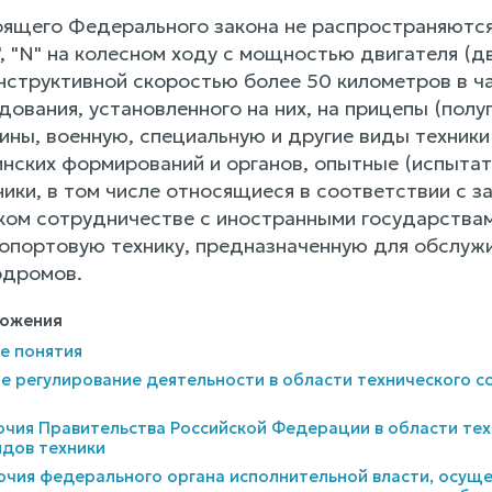
ящего Федерального закона не распространяются
M", "N" на колесном ходу с мощностью двигателя (д
нструктивной скоростью более 50 километров в ч
дования, установленного на них, на прицепы (пол
ны, военную, специальную и другие виды техник
оинских формирований и органов, опытные (испыта
ники, в том числе относящиеся в соответствии с
ком сотрудничестве с иностранными государствами
опортовую технику, предназначенную для обслуж
одромов.
ложения
ые понятия
ое регулирование деятельности в области технического с
очия Правительства Российской Федерации в области тех
идов техники
очия федерального органа исполнительной власти, осущ