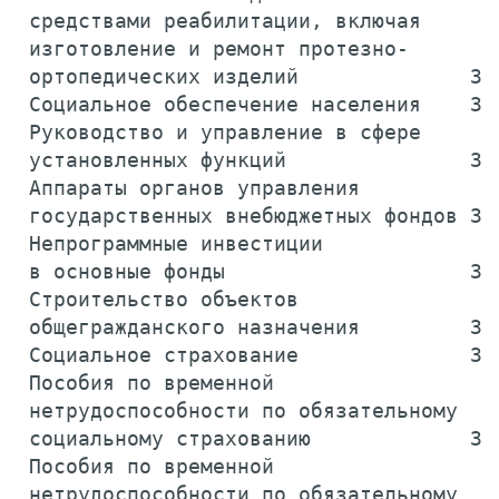
 средствами реабилитации, включая

 изготовление и ремонт протезно-

 ортопедических изделий              39
 Социальное обеспечение населения    39
 Руководство и управление в сфере

 установленных функций               39
 Аппараты органов управления

 государственных внебюджетных фондов 39
 Непрограммные инвестиции

 в основные фонды                    39
 Строительство объектов

 общегражданского назначения         39
 Социальное страхование              39
 Пособия по временной

 нетрудоспособности по обязательному

 социальному страхованию             39
 Пособия по временной

 нетрудоспособности по обязательному
