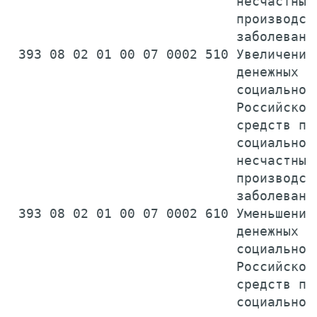
                             несчастных 
                             производств
                             заболевани
 393 08 02 01 00 07 0002 510 Увеличение 
                             денежных ср
                             социального
                             Российской 
                             средств по 
                             социальному
                             несчастных 
                             производств
                             заболевани
 393 08 02 01 00 07 0002 610 Уменьшение 
                             денежных ср
                             социального
                             Российской 
                             средств по 
                             социальному