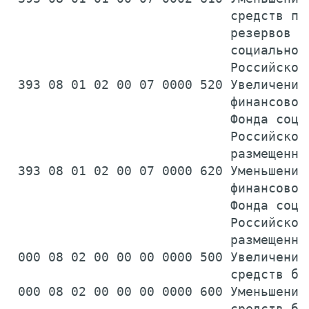
                             средств про
                             резервов бю
                             социального
                             Российской
 393 08 01 02 00 07 0000 520 Увеличение 
                             финансового
                             Фонда социа
                             Российской 
                             размещенны
 393 08 01 02 00 07 0000 620 Уменьшение 
                             финансового
                             Фонда социа
                             Российской 
                             размещенны
 000 08 02 00 00 00 0000 500 Увеличение 
                             средств бю
 000 08 02 00 00 00 0000 600 Уменьшение 
                             средств бю