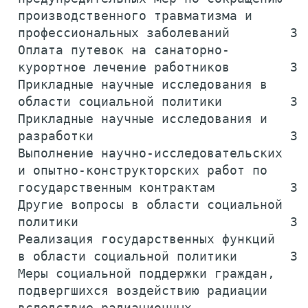
 производственного травматизма и

 профессиональных заболеваний        39
 Оплата путевок на санаторно-

 курортное лечение работников        39
 Прикладные научные исследования в

 области социальной политики         39
 Прикладные научные исследования и

 разработки                          39
 Выполнение научно-исследовательских

 и опытно-конструкторских работ по

 государственным контрактам          39
 Другие вопросы в области социальной

 политики                            39
 Реализация государственных функций

 в области социальной политики       39
 Меры социальной поддержки граждан,

 подвергшихся воздействию радиации

 вследствие радиационных
