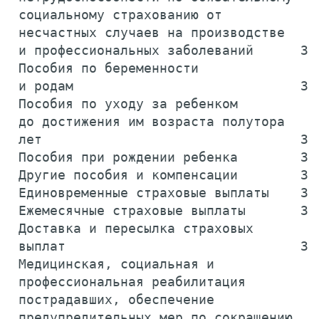
 социальному страхованию от

 несчастных случаев на производстве

 и профессиональных заболеваний      39
 Пособия по беременности

 и родам                             39
 Пособия по уходу за ребенком

 до достижения им возраста полутора

 лет                                 39
 Пособия при рождении ребенка        39
 Другие пособия и компенсации        39
 Единовременные страховые выплаты    39
 Ежемесячные страховые выплаты       39
 Доставка и пересылка страховых

 выплат                              39
 Медицинская, социальная и

 профессиональная реабилитация

 пострадавших, обеспечение

 предупредительных мер по сокращению
