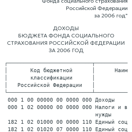
Фонда социального страхования
Российской Федерации
за 2006 год"
ДОХОДЫ
БЮДЖЕТА ФОНДА СОЦИАЛЬНОГО
СТРАХОВАНИЯ РОССИЙСКОЙ ФЕДЕРАЦИИ
ЗА 2006 ГОД
┌──────────────────────────┬────────────────────────────────┬─────────────┐
│       Код бюджетной      │      Наименование дохода       │ Сумма дохода│
│       классификации      │                                │(тыс. рублей)│
│   Российской Федерации   │                                │             │
└──────────────────────────┴────────────────────────────────┴─────────────┘
 000 1 00 00000 00 0000 000 Доходы                           218 913 052,0
 000 1 02 00000 00 0000 000 Налоги и взносы на социальные
                            нужды                            182 359 663,2
 182 1 02 01000 00 0000 110 Единый социальный налог          144 485 528,4
 182 1 02 01020 07 0000 110 Единый социальный налог,
                            зачисляемый в Фонд социального
                            страхования Российской
                            Федерации                        144 485 528,4
 000 1 02 02000 00 0000 000 Страховые взносы                  37 874 134,8
 393 1 02 02050 07 0000 160 Страховые взносы на
                            обязательное социальное
                            страхование от несчастных
                            случаев на производстве и
                            профессиональных заболеваний      37 874 134,8
 000 1 05 00000 00 0000 000 Налоги на совокупный доход         6 032 903,6
 182 1 05 01000 00 0000 110 Единый налог, взимаемый в связи
                            с применением упрощенной
                            системы налогообложения            3 328 968,4
 182 1 05 02000 02 0000 110 Единый налог на вмененный доход
                            для отдельных видов
                            деятельности                       2 635 427,9
 182 1 05 03000 01 0000 110 Единый сельскохозяйственный
                            налог                                 68 507,3
 000 1 09 00000 00 0000 000 Задолженность и перерасчеты по
                            отмененным налогам, сборам и
                            иным обязательным платежам           496 779,4
 182 1 09 08000 00 0000 140 Недоимка, пени и штрафы по
                            страховым взносам                    496 779,4
 182 1 09 08030 07 0000 140 Недоимка, пени и штрафы по
                            взносам в Фонд социального
                            страхования Российской
                            Федерации                            496 779,4
 000 1 11 00000 00 0000 000 Доходы от использования
                            имущества, находящегося в
                            государственной и муниципальной
                            собственности                        379 463,9
 000 1 11 02000 00 0000 120 Доходы от размещения средств
                            бюджетов                             379 463,9
 393 1 11 02060 07 0000 120 Доходы от размещения временно
                            свободных средств Фонда
                            социального страхования
                            Российской Федерации                 379 463,9
 393 1 11 02061 07 0000 120 Доходы от размещения временно
                            свободных средств Фонда
                            социального страхования
                            Российской Федерации,
                            сформированных за счет
                            поступления единого социального
                            налога                               379 463,9
 393 1 11 02062 07 0000 120 Доходы от размещения временно
                            свободных средств Фонда
                            социального страхования
                            Российской Федерации,
                            сформированных за счет
                            поступления страховых взносов
                            на обязательное социальное
                            страхование от несчастных
                            случаев на производстве и
                            профессиональных заболеваний               0,0
 000 1 14 00000 00 0000 000 Доходы от продажи материальных
                            и нематериальных активов               4 507,5
 000 1 14 02000 00 0000 000 Доходы от реализации имущества,
                            находящегося в государственной
                            и муниципальной собственности          4 507,5
 393 1 14 02070 07 0000 410 Доходы от реализации имущества,
                            находящегося в оперативном
                            управлении Фонда социального
                            страхования Российской
                            Федерации (в части реализации
                            основных средств по указанному
                            имуществу)                             4 507,5
 000 1 16 00000 00 0000 000 Штрафы, санкции, возмещение
                            ущерба                                94 763,9
 000 1 16 20000 00 0000 140 Денежные взыскания (штрафы) за
                            нарушение законодательства
                            Российской Федерации о
                            государственных внебюджетных
                            фондах и о конкретных видах
                            обязательного социального
                            страхования, бюджетного
                            за