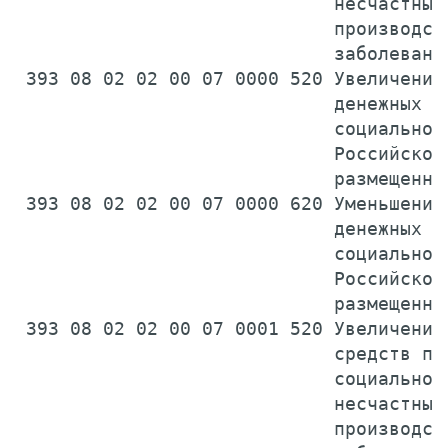
                             несчастных 
                             производств
                             заболевани
 393 08 02 02 00 07 0000 520 Увеличение 
                             денежных ср
                             социального
                             Российской 
                             размещенны
 393 08 02 02 00 07 0000 620 Уменьшение 
                             денежных ср
                             социального
                             Российской 
                             размещенны
 393 08 02 02 00 07 0001 520 Увеличение 
                             средств по 
                             социальному
                             несчастных 
                             производств