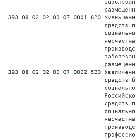
                             заболеваний
                             размещенны
 393 08 02 02 00 07 0001 620 Уменьшение 
                             средств по 
                             социальному
                             несчастных 
                             производств
                             заболеваний
                             размещенны
 393 08 02 02 00 07 0002 520 Увеличение 
                             средств бюд
                             социального
                             Российской 
                             средств по 
                             социальному
                             несчастных 
                             производств
                             профессиона