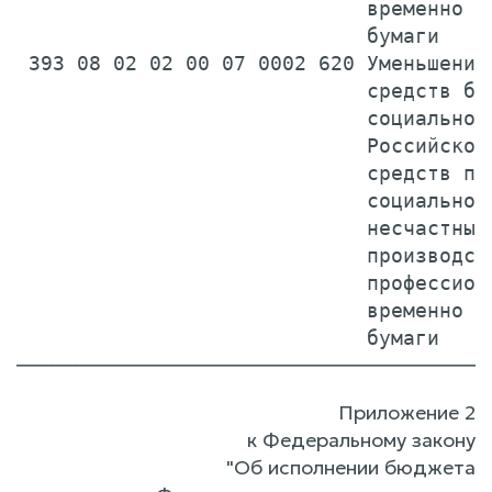
                             временно ра
                             бумаги    
 393 08 02 02 00 07 0002 620 Уменьшение 
                             средств бюд
                             социального
                             Российской 
                             средств по 
                             социальному
                             несчастных 
                             производств
                             профессиона
                             временно ра
                             бумаги    
Приложение 2
к Федеральному закону
"Об исполнении бюджета