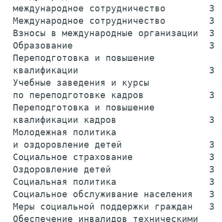
 международное сотрудничество        39
 Международное сотрудничество        39
 Взносы в международные организации  39
 Образование                         39
 Переподготовка и повышение

 квалификации                        39
 Учебные заведения и курсы

 по переподготовке кадров            39
 Переподготовка и повышение

 квалификации кадров                 39
 Молодежная политика

 и оздоровление детей                39
 Социальное страхование              39
 Оздоровление детей                  39
 Социальная политика                 39
 Социальное обслуживание населения   39
 Меры социальной поддержки граждан   39
 Обеспечение инвалидов техническими
