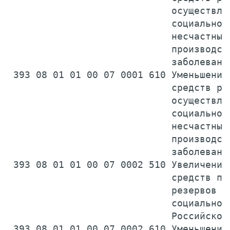
                             осуществлен
                             социального
                             несчастных 
                             производств
                             заболевани
 393 08 01 01 00 07 0001 610 Уменьшение 
                             средств рез
                             осуществлен
                             социального
                             несчастных 
                             производств
                             заболевани
 393 08 01 01 00 07 0002 510 Увеличение 
                             средств про
                             резервов бю
                             социального
                             Российской
 393 08 01 01 00 07 0002 610 Уменьшение 