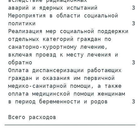
 аварий и ядерных испытаний          39
 Мероприятия в области социальной

 политики                            39
 Реализация мер социальной поддержки

 отдельных категорий граждан по

 санаторно-курортному лечению,

 включая проезд к месту лечения и

 обратно                             39
 Оплата диспансеризации работающих

 граждан и оказания им первичной

 медико-санитарной помощи, а также

 оплата медицинской помощи женщинам

 в период беременности и родов       39
 Всего расходов                        