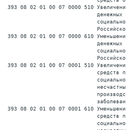
 393 08 02 01 00 07 0000 510 Увеличение 
                             денежных ср
                             социального
                             Российской
 393 08 02 01 00 07 0000 610 Уменьшение 
                             денежных ср
                             социального
                             Российской
 393 08 02 01 00 07 0001 510 Увеличение 
                             средств по 
                             социальному
                             несчастных 
                             производств
                             заболевани
 393 08 02 01 00 07 0001 610 Уменьшение 
                             средств по 
                             социальному