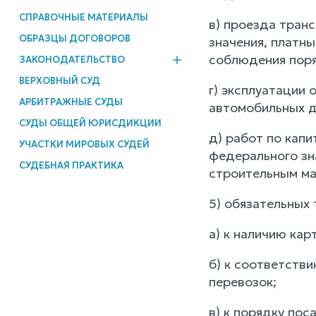
СПРАВОЧНЫЕ МАТЕРИАЛЫ
в) проезда тран
ОБРАЗЦЫ ДОГОВОРОВ
значения, платн
соблюдения поря
ЗАКОНОДАТЕЛЬСТВО
ВЕРХОВНЫЙ СУД
г) эксплуатации
АРБИТРАЖНЫЕ СУДЫ
автомобильных д
СУДЫ ОБЩЕЙ ЮРИСДИКЦИИ
д) работ по кап
УЧАСТКИ МИРОВЫХ СУДЕЙ
федерального зн
СУДЕБНАЯ ПРАКТИКА
строительным ма
5) обязательных 
а) к наличию ка
б) к соответств
перевозок;
в) к порядку по