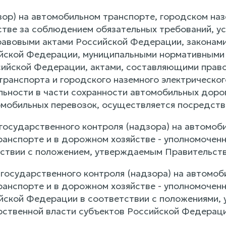
дзор) на автомобильном транспорте, городском на
тве за соблюдением обязательных требований, у
авовыми актами Российской Федерации, законами
йской Федерации, муниципальными нормативными
ийской Федерации, актами, составляющими право 
транспорта и городского наземного электрическог
ьности в части сохранности автомобильных доро
мобильных перевозок, осуществляется посредств
 государственного контроля (надзора) на автомоб
ранспорте и в дорожном хозяйстве - уполномоче
тствии с положением, утверждаемым Правительст
о государственного контроля (надзора) на автомо
ранспорте и в дорожном хозяйстве - уполномочен
йской Федерации в соответствии с положениями
рственной власти субъектов Российской Федераци