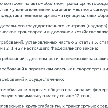
го контроля на автомобильном транспорте, городс
тве - уполномоченными органами местного самоуп
редставительными органами муниципальных обра
дерального государственного контроля (надзора)
ическом транспорте и в дорожном хозяйстве явля
ребований, установленных частью 2 статьи 5, статья
ями 21.1 и 27 настоящего Федерального закона;
требований к деятельности по перевозке пассажир
требований к перевозкам опасных и скоропортящих
 требований к осуществлению:
втомобильным дорогам общего пользования федера
нную максимальную массу свыше 12 тонн;
еловесных и крупногабаритных транспортных средс