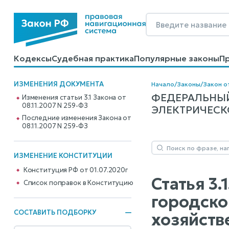
Кодексы
Судебная практика
Популярные законы
П
Калькуляторы
Справочные материалы
Образцы до
ИЗМЕНЕНИЯ ДОКУМЕНТА
Начало
/
Законы
/
Закон о
ФЕДЕРАЛЬНЫЙ
Изменения статьи 3.1 Закона от
08.11.2007 N 259-ФЗ
ЭЛЕКТРИЧЕСКОГ
Последние изменения Закона от
08.11.2007 N 259-ФЗ
ИЗМЕНЕНИЕ КОНСТИТУЦИИ
Конституция РФ от 01.07.2020г
Статья 3.
Cписок поправок в Конституцию
городско
СОСТАВИТЬ ПОДБОРКУ
хозяйств