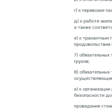
г) к перевозке п
д) к работе эки
а также соответ
е) к транзитным 
продовольствия 
7) обязательных
грузов;
8) обязательных
осуществляющим
а) к организаци
безопасности до
проведения стаж