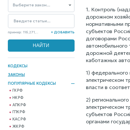
1. Контроль (на
дорожном хозяйс
нормативными пр
субъектов Росси
пример: 116,271,...
+ ДОБАВИТЬ
договорами Росс
автомобильного 
дорожной деятел
каботажных авто
КОДЕКСЫ
1) федерального
ЗАКОНЫ
электрическом т
ПОПУЛЯРНЫЕ КОДЕКСЫ
власти в соотве
ГК РФ
НК РФ
2) региональног
АПК РФ
электрическом т
ГПК РФ
субъектов Росси
КАС РФ
органами госуда
ЖК РФ