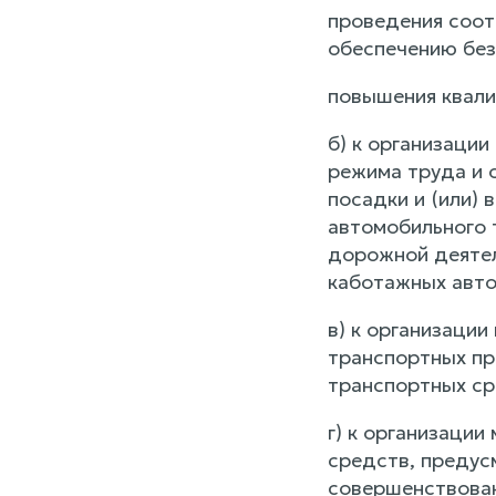
проведения соот
обеспечению без
повышения квали
б) к организаци
режима труда и 
посадки и (или)
автомобильного 
дорожной деятел
каботажных авто
в) к организаци
транспортных п
транспортных ср
г) к организаци
средств, предус
совершенствова