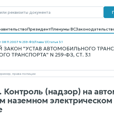
равительство
Президент
Пленумы ВС
Законодательств
говоров
Контакты
Помощь
Поиск
т 08.11.2007 N 259-ФЗ
/
Глава 1
/
Статья 3.1
 ЗАКОН "УСТАВ АВТОМОБИЛЬНОГО ТРАН
О ТРАНСПОРТА" N 259-ФЗ, СТ. 3.1
1. Контроль (надзор) на ав
м наземном электрическом
е