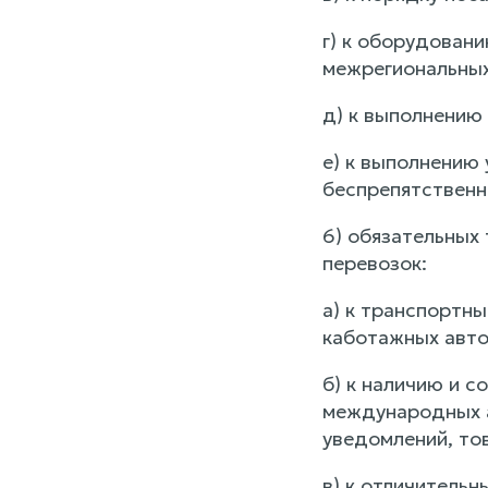
г) к оборудован
межрегиональных
д) к выполнению
е) к выполнению 
беспрепятственн
6) обязательных
перевозок:
а) к транспортн
каботажных авто
б) к наличию и 
международных а
уведомлений, то
в) к отличитель