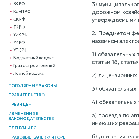
3) муниципально
ЗК РФ
дорожном хозяйс
КоАП РФ
утверждаемыми п
СК РФ
ТК РФ
2. Предметом фе
УИК РФ
наземном электр
УК РФ
УПК РФ
1) обязательных т
Бюджетный кодекс
статьи 18, стать
Градостроительный
Лесной кодекс
2) лицензионных 
ПОПУЛЯРНЫЕ ЗАКОНЫ
3) обязательных 
ПРАВИТЕЛЬСТВО
4) обязательных
ПРЕЗИДЕНТ
ИЗМЕНЕНИЯ В
а) проезда по а
ЗАКОНОДАТЕЛЬСТВЕ
имеющих разреше
ПЛЕНУМЫ ВС
б) движения тяж
ПРАВОВЫЕ КАЛЬКУЛЯТОРЫ