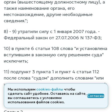
орган (вышестоящему должностному лицу), а
также наименование органа, его
местонахождение, другие необходимые
сведения.";
8) - 9) утратили силу с 1 января 2007 года. -
Федеральный закон от 27.07.2006 N 137-ФЗ;
10) в пункте 6 статьи 108 слова "и установлена
вступившим в законную силу решением суда"
исключить;
11) подпункт 3 пункта 1 и пункт 4 статьи 112
после слова "судом" дополнить словами "или
налоговым органом, рассматривающим дело,";
Мы используем
cookies-файлы
чтобы
сделать сайт удобнее. Оставаясь на сайте,
12) утратил силу с 1 января 2007 года. -
Согласен
вы соглашаетесь с условиями
Федеральный закон от 27.07.2006 N 137-ФЗ.
использования файлов cооkies.
Статья 2